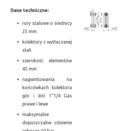
Dane
t
echniczne:
rury stalowe o średnicy
25 mm
kolektory z wytłaczanej
stali
szerokość elementów
45 mm
nagwintowania na
końcówkach kolektora
gór. i dol. 1”1/4 Gas
prawe i lewe
maksymalne
dopuszczalne ciśnienie
robocze 10 bar