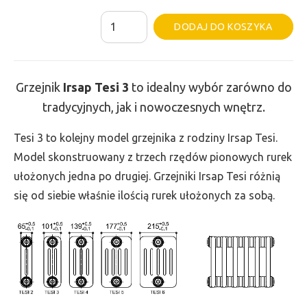
ilość
Al
DODAJ DO KOSZYKA
Grzejnik
Irsap
Tesi
Grzejnik
Irsap Tesi
3
to idealny wybór zarówno do
3
tradycyjnych, jak i nowoczesnych wnętrz.
-
wys.
Tesi 3 to kolejny model grzejnika z rodziny Irsap Tesi.
900,
Model skonstruowany z trzech rzędów pionowych rurek
szer.
ułożonych jedna po drugiej. Grzejniki Irsap Tesi różnią
180,
się od siebie właśnie ilością rurek ułożonych za sobą.
moc
351