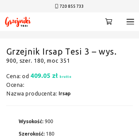
720 855 733
Grzejnik Irsap Tesi 3 – wys.
900, szer. 180, moc 351
409.05
zł
Cena: od
brutto
Ocena:
Nazwa producenta:
Irsap
Wysokość:
900
Szerokość:
180