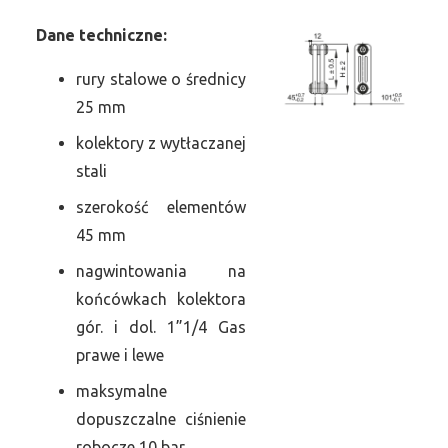
Dane
t
echniczne:
rury stalowe o średnicy
25 mm
kolektory z wytłaczanej
stali
szerokość elementów
45 mm
nagwintowania na
końcówkach kolektora
gór. i dol. 1”1/4 Gas
prawe i lewe
maksymalne
dopuszczalne ciśnienie
robocze 10 bar