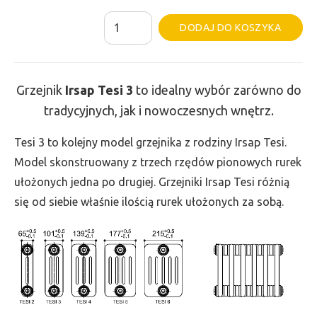
ilość
Al
DODAJ DO KOSZYKA
Grzejnik
Irsap
Tesi
Grzejnik
Irsap Tesi
3
to idealny wybór zarówno do
3
tradycyjnych, jak i nowoczesnych wnętrz.
-
wys.
Tesi 3 to kolejny model grzejnika z rodziny Irsap Tesi.
900,
Model skonstruowany z trzech rzędów pionowych rurek
szer.
ułożonych jedna po drugiej. Grzejniki Irsap Tesi różnią
1800,
się od siebie właśnie ilością rurek ułożonych za sobą.
moc
3512