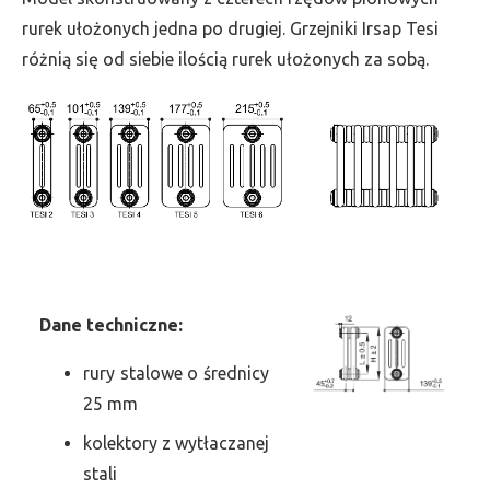
szer.
rurek ułożonych jedna po drugiej. Grzejniki Irsap Tesi
90,
różnią się od siebie ilością rurek ułożonych za sobą.
moc
365
Dane
t
echniczne:
rury stalowe o średnicy
25 mm
kolektory z wytłaczanej
stali