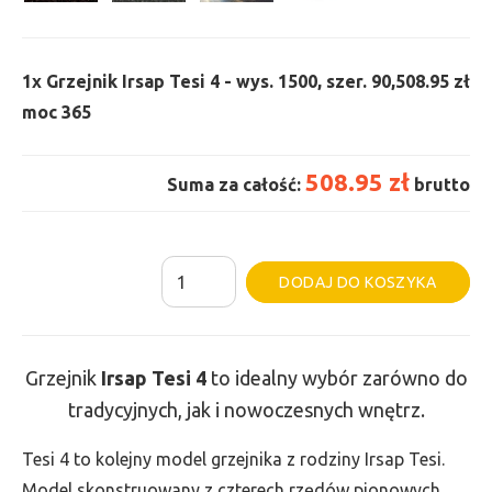
1x
Grzejnik Irsap Tesi 4 - wys. 1500, szer. 90,
508.95 zł
moc 365
508.95 zł
Suma za całość:
brutto
ilość
Al
DODAJ DO KOSZYKA
Grzejnik
Irsap
Tesi
Grzejnik
Irsap Tesi 4
to idealny wybór zarówno do
4
tradycyjnych, jak i nowoczesnych wnętrz.
-
wys.
Tesi 4 to kolejny model grzejnika z rodziny Irsap Tesi.
1500,
Model skonstruowany z czterech rzędów pionowych