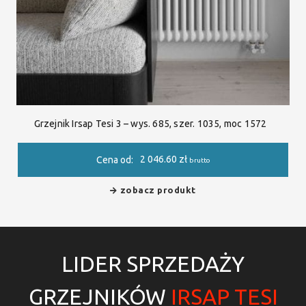
Grzejnik Irsap Tesi 3 – wys. 685, szer. 1035, moc 1572
2 046.60
zł
Cena od:
brutto
zobacz produkt
LIDER SPRZEDAŻY
GRZEJNIKÓW
IRSAP TESI