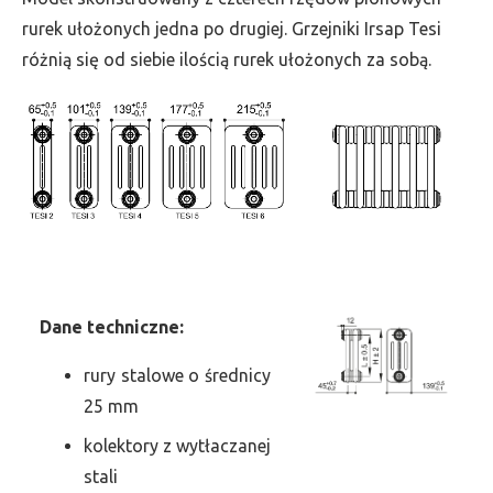
szer.
rurek ułożonych jedna po drugiej. Grzejniki Irsap Tesi
810,
różnią się od siebie ilością rurek ułożonych za sobą.
moc
3889
Dane
t
echniczne:
rury stalowe o średnicy
25 mm
kolektory z wytłaczanej
stali