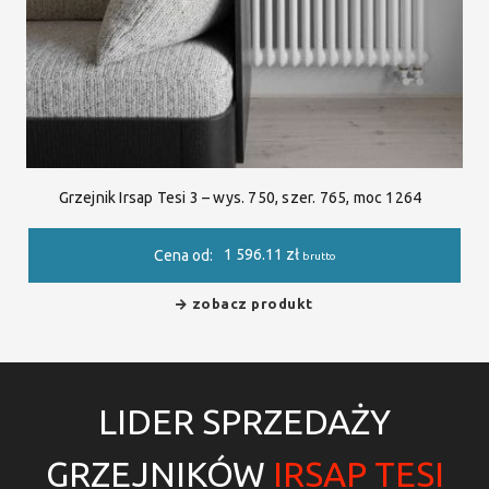
Grzejnik Irsap Tesi 3 – wys. 750, szer. 765, moc 1264
1 596.11
zł
Cena od:
brutto
zobacz produkt
LIDER SPRZEDAŻY
GRZEJNIKÓW
IRSAP TESI