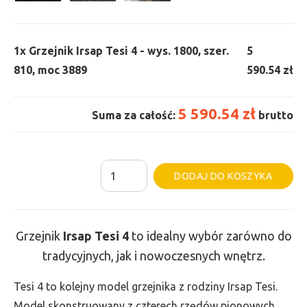
1x
Grzejnik Irsap Tesi 4 - wys. 1800, szer.
5
810, moc 3889
590.54 zł
5 590.54 zł
Suma za całość:
brutto
ilość
Al
DODAJ DO KOSZYKA
Grzejnik
Irsap
Tesi
Grzejnik
Irsap Tesi 4
to idealny wybór zarówno do
4
tradycyjnych, jak i nowoczesnych wnętrz.
-
wys.
Tesi 4 to kolejny model grzejnika z rodziny Irsap Tesi.
1800,
Model skonstruowany z czterech rzędów pionowych