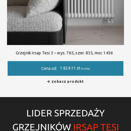
Grzejnik Irsap Tesi 3 – wys. 765, szer. 855, moc 1436
1 824.11
zł
Cena od:
brutto
zobacz produkt
LIDER SPRZEDAŻY
GRZEJNIKÓW
IRSAP TESI