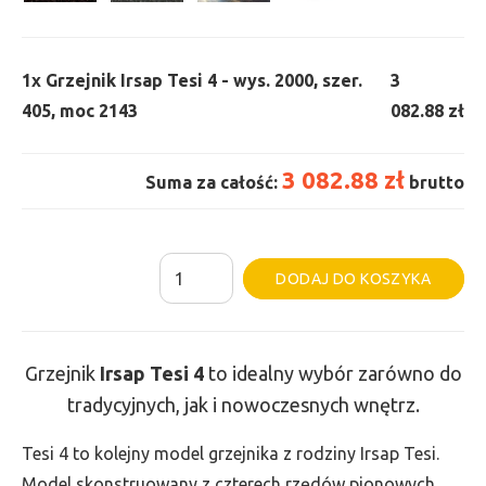
1x
Grzejnik Irsap Tesi 4 - wys. 2000, szer.
3
405, moc 2143
082.88 zł
3 082.88 zł
Suma za całość:
brutto
ilość
Al
DODAJ DO KOSZYKA
Grzejnik
Irsap
Tesi
Grzejnik
Irsap Tesi 4
to idealny wybór zarówno do
4
tradycyjnych, jak i nowoczesnych wnętrz.
-
wys.
Tesi 4 to kolejny model grzejnika z rodziny Irsap Tesi.
2000,
Model skonstruowany z czterech rzędów pionowych