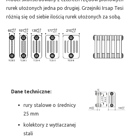
szer.
rurek ułożonych jedna po drugiej. Grzejniki Irsap Tesi
405,
różnią się od siebie ilością rurek ułożonych za sobą.
moc
2143
Dane
t
echniczne:
rury stalowe o średnicy
25 mm
kolektory z wytłaczanej
stali