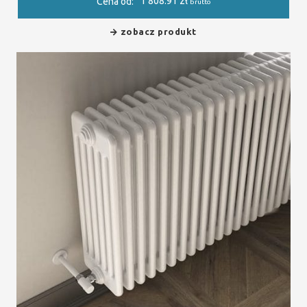
1 808.91
zł
Cena od:
brutto
zobacz produkt