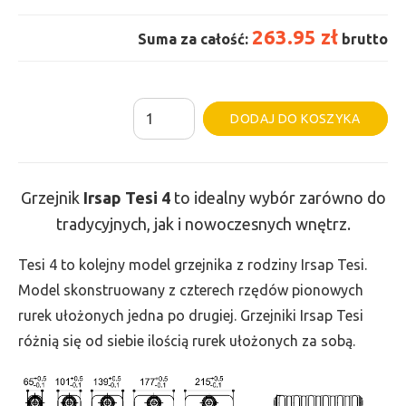
263.95 zł
Suma za całość:
brutto
ilość
Al
DODAJ DO KOSZYKA
Grzejnik
Irsap
Tesi
Grzejnik
Irsap Tesi 4
to idealny wybór zarówno do
4
tradycyjnych, jak i nowoczesnych wnętrz.
-
wys.
Tesi 4 to kolejny model grzejnika z rodziny Irsap Tesi.
300,
Model skonstruowany z czterech rzędów pionowych
szer.
rurek ułożonych jedna po drugiej. Grzejniki Irsap Tesi
135,
różnią się od siebie ilością rurek ułożonych za sobą.
moc
126