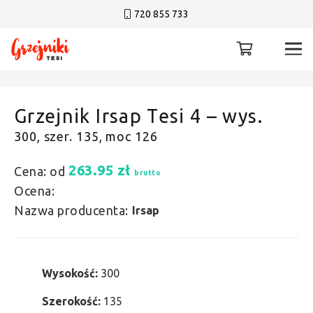
720 855 733
Grzejnik Irsap Tesi 4 – wys.
300, szer. 135, moc 126
263.95
zł
Cena: od
brutto
Ocena:
Nazwa producenta:
Irsap
Wysokość:
300
Szerokość:
135