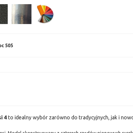
oc 505
i 4
to idealny wybór zarówno do tradycyjnych, jak i no
 Tesi. Model skonstruowany z czterech rzędów pionowych rurek 