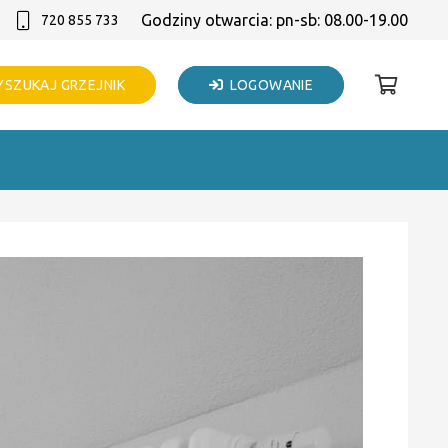
Godziny otwarcia: pn-sb: 08.00-19.00
720 855 733
SZUKAJ GRZEJNIK
LOGOWANIE