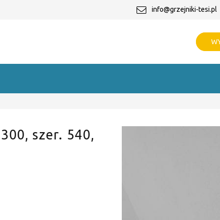
info@grzejniki-tesi.pl
WY
 300, szer. 540,