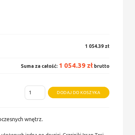
1 054.39 zł
1 054.39 zł
Suma za całość:
brutto
ilość
Alternative:
DODAJ DO KOSZYKA
Grzejnik
Irsap
Tesi
woczesnych wnętrz.
4
-
ułożonych jedna po drugiej. Grzejniki Irsap Tesi