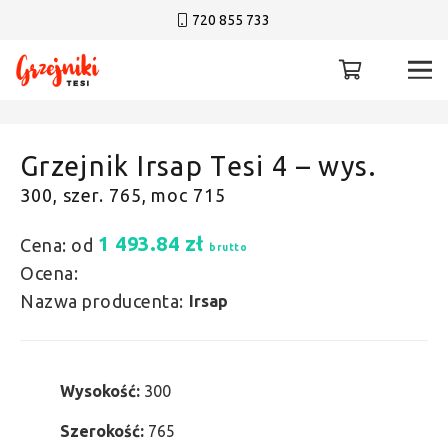
720 855 733
Grzejnik Irsap Tesi 4 – wys.
300, szer. 765, moc 715
1 493.84
zł
Cena: od
brutto
Ocena:
Nazwa producenta:
Irsap
Wysokość:
300
Szerokość:
765