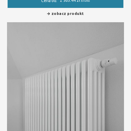
2 563.44
zł
Cena od:
brutto
zobacz produkt