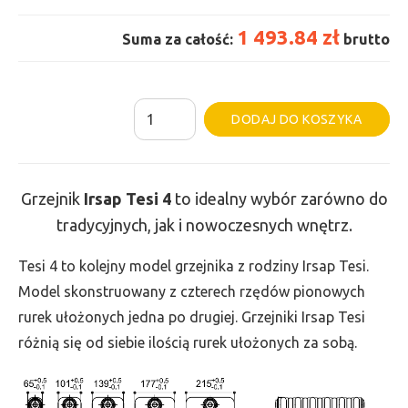
1 493.84 zł
Suma za całość:
brutto
ilość
Al
DODAJ DO KOSZYKA
Grzejnik
Irsap
Tesi
Grzejnik
Irsap Tesi 4
to idealny wybór zarówno do
4
tradycyjnych, jak i nowoczesnych wnętrz.
-
wys.
Tesi 4 to kolejny model grzejnika z rodziny Irsap Tesi.
300,
Model skonstruowany z czterech rzędów pionowych
szer.
rurek ułożonych jedna po drugiej. Grzejniki Irsap Tesi
765,
różnią się od siebie ilością rurek ułożonych za sobą.
moc
715