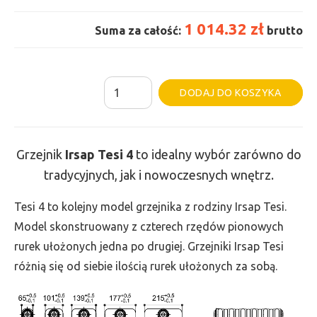
1 014.32 zł
Suma za całość:
brutto
ilość
Al
DODAJ DO KOSZYKA
Grzejnik
Irsap
Tesi
Grzejnik
Irsap Tesi 4
to idealny wybór zarówno do
4
tradycyjnych, jak i nowoczesnych wnętrz.
-
wys.
Tesi 4 to kolejny model grzejnika z rodziny Irsap Tesi.
400,
Model skonstruowany z czterech rzędów pionowych
szer.
rurek ułożonych jedna po drugiej. Grzejniki Irsap Tesi
495,
różnią się od siebie ilością rurek ułożonych za sobą.
moc
601