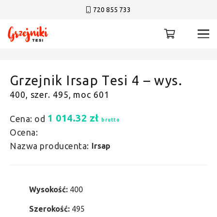
720 855 733
Grzejnik Irsap Tesi 4 – wys.
400, szer. 495, moc 601
1 014.32
zł
Cena: od
brutto
Ocena:
Nazwa producenta:
Irsap
Wysokość:
400
Szerokość:
495