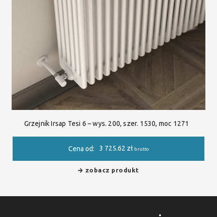
Grzejnik Irsap Tesi 6 – wys. 200, szer. 1530, moc 1271
3 725.62
zł
Cena od:
brutto
zobacz produkt