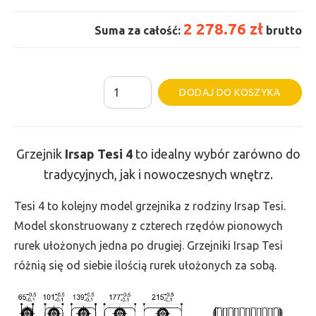
2 278.76 zł
Suma za całość:
brutto
ilość
Al
DODAJ DO KOSZYKA
Grzejnik
Irsap
Tesi
Grzejnik
Irsap Tesi 4
to idealny wybór zarówno do
4
tradycyjnych, jak i nowoczesnych wnętrz.
-
wys.
Tesi 4 to kolejny model grzejnika z rodziny Irsap Tesi.
500,
Model skonstruowany z czterech rzędów pionowych
szer.
rurek ułożonych jedna po drugiej. Grzejniki Irsap Tesi
1080,
różnią się od siebie ilością rurek ułożonych za sobą.
moc
1606