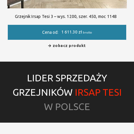
Grzejnik Irsap Tesi 3 – wys. 1200, szer. 450, moc 1148
1 611.30
zł
Cena od:
brutto
zobacz produkt
LIDER SPRZEDAŻY
GRZEJNIKÓW
IRSAP TESI
W POLSCE