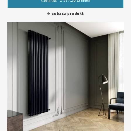
2 577.26
zł
Cena od:
brutto
zobacz produkt