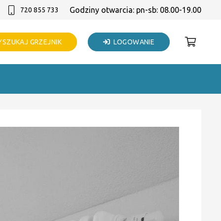
Godziny otwarcia: pn-sb: 08.00-19.00
720 855 733
SZUKAJ GRZEJNIK
LOGOWANIE