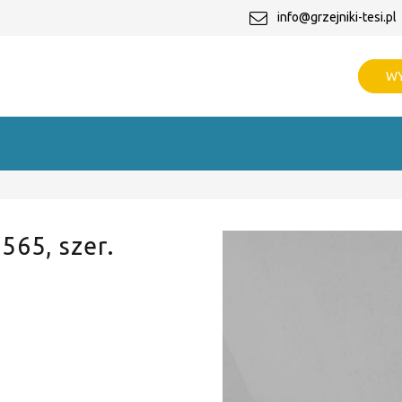
info@grzejniki-tesi.pl
WY
 565, szer.