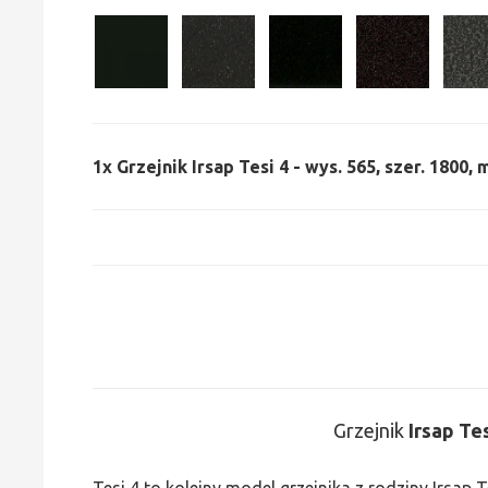
1x
Grzejnik Irsap Tesi 4 - wys. 565, szer. 1800,
Grzejnik
Irsap Tes
Tesi 4 to kolejny model grzejnika z rodziny Irsap