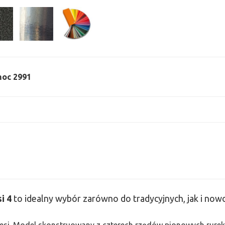
 moc 2991
i 4
to idealny wybór zarówno do tradycyjnych, jak i no
 Tesi. Model skonstruowany z czterech rzędów pionowych rurek 