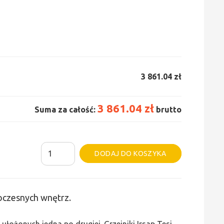
3 861.04 zł
3 861.04 zł
Suma za całość:
brutto
ilość
Alternative:
DODAJ DO KOSZYKA
Grzejnik
Irsap
Tesi
woczesnych wnętrz.
4
-
ułożonych jedna po drugiej. Grzejniki Irsap Tesi