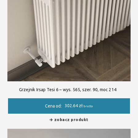
Grzejnik Irsap Tesi 6 – wys. 565, szer. 90, moc 214
302.64
zł
Cena od:
brutto
zobacz produkt