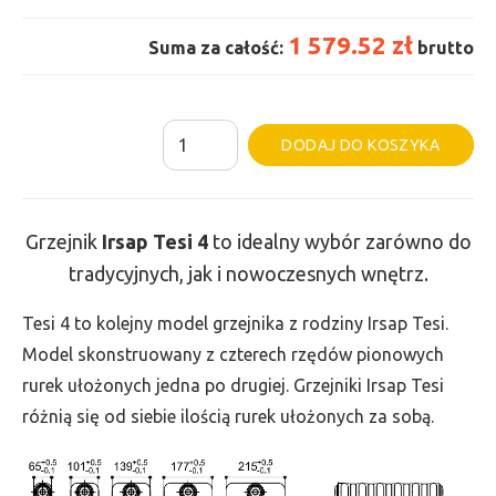
1 579.52 zł
Suma za całość:
brutto
ilość
Al
DODAJ DO KOSZYKA
Grzejnik
Irsap
Tesi
Grzejnik
Irsap Tesi 4
to idealny wybór zarówno do
4
tradycyjnych, jak i nowoczesnych wnętrz.
-
wys.
Tesi 4 to kolejny model grzejnika z rodziny Irsap Tesi.
600,
Model skonstruowany z czterech rzędów pionowych
szer.
rurek ułożonych jedna po drugiej. Grzejniki Irsap Tesi
720,
różnią się od siebie ilością rurek ułożonych za sobą.
moc
1264