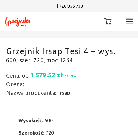
720 855 733
Grzejnik Irsap Tesi 4 – wys.
600, szer. 720, moc 1264
1 579.52
zł
Cena: od
brutto
Ocena:
Nazwa producenta:
Irsap
Wysokość:
600
Szerokość:
720