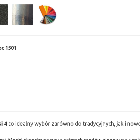
moc 1501
i 4
to idealny wybór zarówno do tradycyjnych, jak i no
 Tesi. Model skonstruowany z czterech rzędów pionowych rurek 