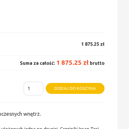
1 875.25 zł
1 875.25 zł
Suma za całość:
brutto
ilość
Alternative:
DODAJ DO KOSZYKA
Grzejnik
Irsap
Tesi
woczesnych wnętrz.
4
-
ułożonych jedna po drugiej. Grzejniki Irsap Tesi