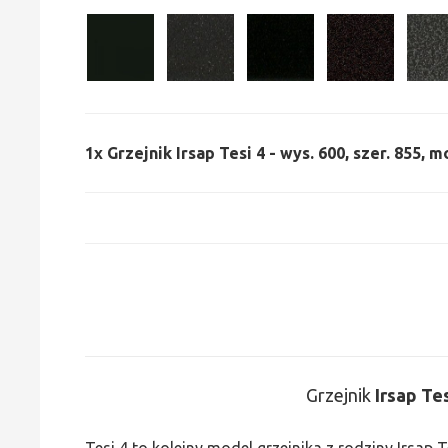
1x
Grzejnik Irsap Tesi 4 - wys. 600, szer. 855, 
Grzejnik
Irsap Tes
Tesi 4 to kolejny model grzejnika z rodziny Irsap