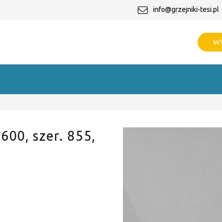
info@grzejniki-tesi.pl
WY
 600, szer. 855,