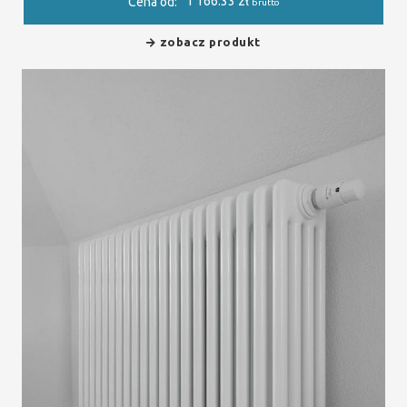
1 166.33
zł
Cena od:
brutto
zobacz produkt