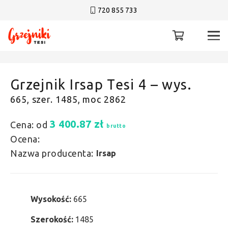
720 855 733
Grzejnik Irsap Tesi 4 – wys.
665, szer. 1485, moc 2862
3 400.87
zł
Cena: od
brutto
Ocena:
Nazwa producenta:
Irsap
Wysokość:
665
Szerokość:
1485