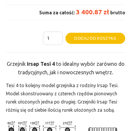
3 400.87 zł
Suma za całość:
brutto
ilość
Al
DODAJ DO KOSZYKA
Grzejnik
Irsap
Tesi
Grzejnik
Irsap Tesi 4
to idealny wybór zarówno do
4
tradycyjnych, jak i nowoczesnych wnętrz.
-
wys.
Tesi 4 to kolejny model grzejnika z rodziny Irsap Tesi.
665,
Model skonstruowany z czterech rzędów pionowych
szer.
rurek ułożonych jedna po drugiej. Grzejniki Irsap Tesi
1485,
różnią się od siebie ilością rurek ułożonych za sobą.
moc
2862