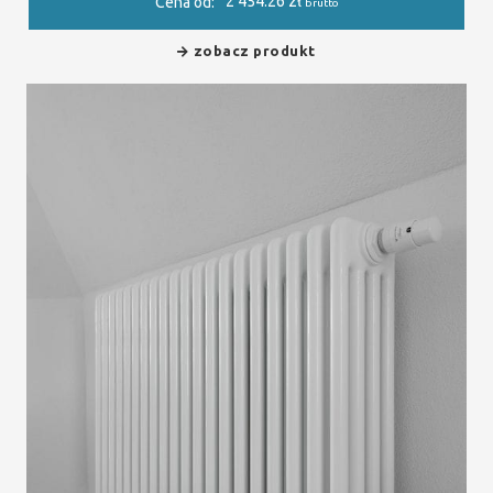
2 454.26
zł
Cena od:
brutto
zobacz produkt