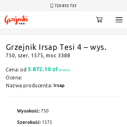
720 855 733
Grzejnik Irsap Tesi 4 – wys.
750, szer. 1575, moc 3388
3 872.10
zł
Cena: od
brutto
Ocena:
Nazwa producenta:
Irsap
Wysokość:
750
Szerokość:
1575