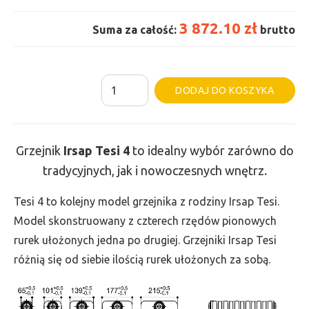
3 872.10 zł
Suma za całość:
brutto
ilość
Al
DODAJ DO KOSZYKA
Grzejnik
Irsap
Tesi
Grzejnik
Irsap Tesi 4
to idealny wybór zarówno do
4
tradycyjnych, jak i nowoczesnych wnętrz.
-
wys.
Tesi 4 to kolejny model grzejnika z rodziny Irsap Tesi.
750,
Model skonstruowany z czterech rzędów pionowych
szer.
rurek ułożonych jedna po drugiej. Grzejniki Irsap Tesi
1575,
różnią się od siebie ilością rurek ułożonych za sobą.
moc
3388