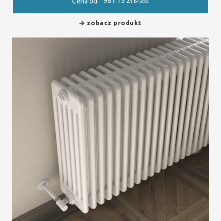
981.15
zł
Cena od:
brutto
zobacz produkt