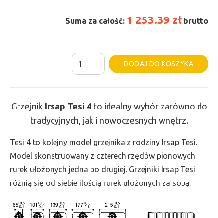
1 253.39 zł
Suma za całość:
brutto
ilość
Al
DODAJ DO KOSZYKA
Grzejnik
Irsap
Tesi
Grzejnik
Irsap Tesi 4
to idealny wybór zarówno do
4
tradycyjnych, jak i nowoczesnych wnętrz.
-
wys.
Tesi 4 to kolejny model grzejnika z rodziny Irsap Tesi.
765,
Model skonstruowany z czterech rzędów pionowych
szer.
rurek ułożonych jedna po drugiej. Grzejniki Irsap Tesi
495,
różnią się od siebie ilością rurek ułożonych za sobą.
moc
1084