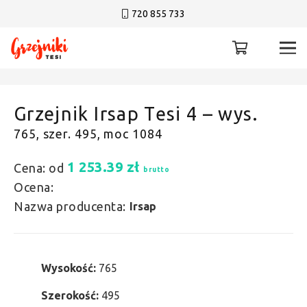
720 855 733
Grzejnik Irsap Tesi 4 – wys.
765, szer. 495, moc 1084
1 253.39
zł
Cena: od
brutto
Ocena:
Nazwa producenta:
Irsap
Wysokość:
765
Szerokość:
495