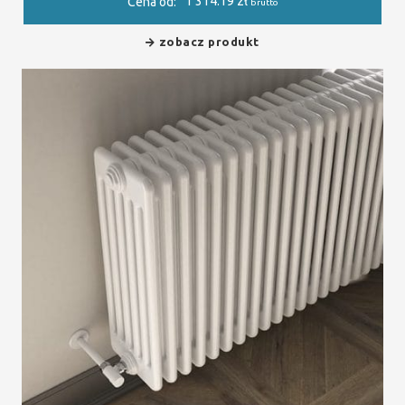
1 314.19
zł
Cena od:
brutto
zobacz produkt