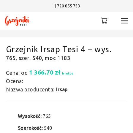
720 855 733
Grzejnik Irsap Tesi 4 – wys.
765, szer. 540, moc 1183
1 366.70
zł
Cena: od
brutto
Ocena:
Nazwa producenta:
Irsap
Wysokość:
765
Szerokość:
540