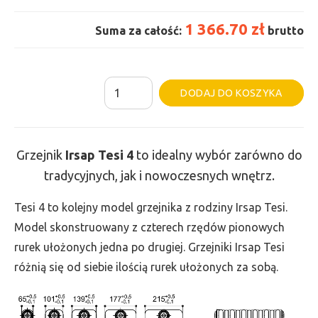
1 366.70 zł
Suma za całość:
brutto
ilość
Al
DODAJ DO KOSZYKA
Grzejnik
Irsap
Tesi
Grzejnik
Irsap Tesi 4
to idealny wybór zarówno do
4
tradycyjnych, jak i nowoczesnych wnętrz.
-
wys.
Tesi 4 to kolejny model grzejnika z rodziny Irsap Tesi.
765,
Model skonstruowany z czterech rzędów pionowych
szer.
rurek ułożonych jedna po drugiej. Grzejniki Irsap Tesi
540,
różnią się od siebie ilością rurek ułożonych za sobą.
moc
1183