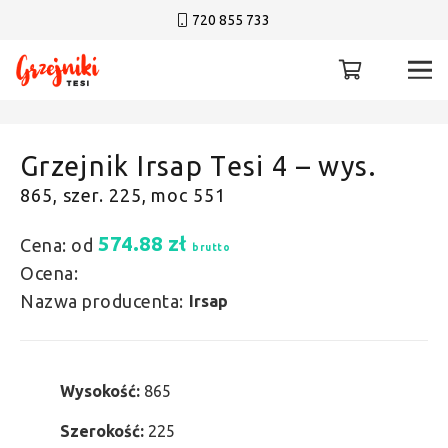
720 855 733
Grzejnik Irsap Tesi 4 – wys.
865, szer. 225, moc 551
574.88
zł
Cena: od
brutto
Ocena:
Nazwa producenta:
Irsap
Wysokość:
865
Szerokość:
225