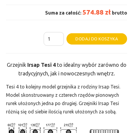
574.88 zł
Suma za całość:
brutto
ilość
Al
DODAJ DO KOSZYKA
Grzejnik
Irsap
Tesi
Grzejnik
Irsap Tesi 4
to idealny wybór zarówno do
4
tradycyjnych, jak i nowoczesnych wnętrz.
-
wys.
Tesi 4 to kolejny model grzejnika z rodziny Irsap Tesi.
865,
Model skonstruowany z czterech rzędów pionowych
szer.
rurek ułożonych jedna po drugiej. Grzejniki Irsap Tesi
225,
różnią się od siebie ilością rurek ułożonych za sobą.
moc
551