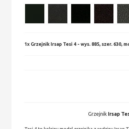
1x
Grzejnik Irsap Tesi 4 - wys. 885, szer. 630, 
Grzejnik
Irsap Tes
Tesi 4 to kolejny model grzejnika z rodziny Irsap