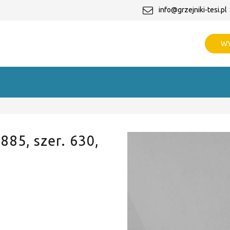
info@grzejniki-tesi.pl
WY
 885, szer. 630,