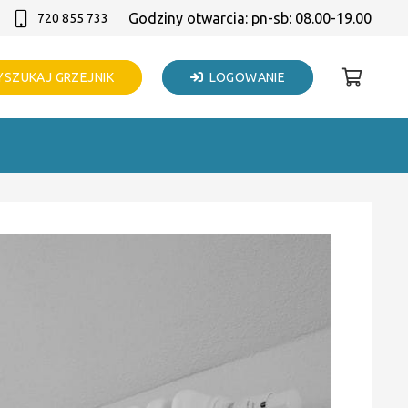
Godziny otwarcia: pn-sb: 08.00-19.00
720 855 733
SZUKAJ GRZEJNIK
LOGOWANIE