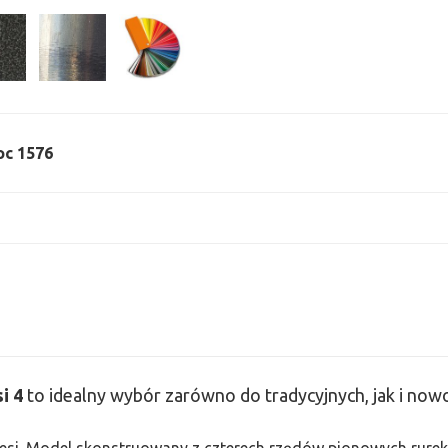
moc 1576
i 4
to idealny wybór zarówno do tradycyjnych, jak i no
 Tesi. Model skonstruowany z czterech rzędów pionowych rurek 