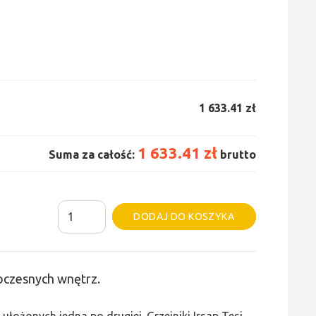
1 633.41 zł
1 633.41 zł
Suma za całość:
brutto
ilość
Alternative:
DODAJ DO KOSZYKA
Grzejnik
Irsap
Tesi
woczesnych wnętrz.
4
-
ułożonych jedna po drugiej. Grzejniki Irsap Tesi