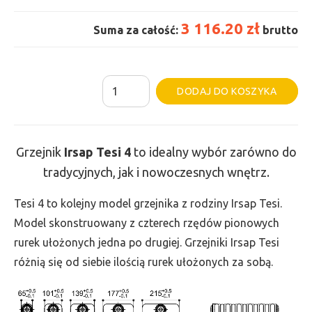
3 116.20 zł
Suma za całość:
brutto
ilość
Al
DODAJ DO KOSZYKA
Grzejnik
Irsap
Tesi
Grzejnik
Irsap Tesi 4
to idealny wybór zarówno do
4
tradycyjnych, jak i nowoczesnych wnętrz.
-
wys.
Tesi 4 to kolejny model grzejnika z rodziny Irsap Tesi.
900,
Model skonstruowany z czterech rzędów pionowych
szer.
rurek ułożonych jedna po drugiej. Grzejniki Irsap Tesi
1170,
różnią się od siebie ilością rurek ułożonych za sobą.
moc
2973