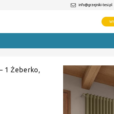
info@grzejniki-tesi.pl
WY
 – 1 Żeberko,