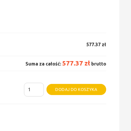
577.37 zł
577.37 zł
Suma za całość:
brutto
ilość
Alternative:
DODAJ DO KOSZYKA
Grzejnik
Irsap
Tesi
5
Clean