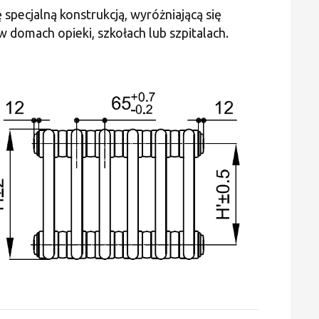
-
 specjalną konstrukcją, wyróżniającą się
1
domach opieki, szkołach lub szpitalach.
Żeberko,
Wysokość
2500