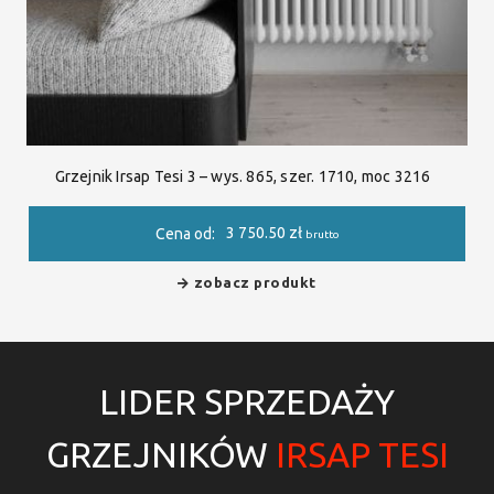
Grzejnik Irsap Tesi 3 – wys. 865, szer. 1710, moc 3216
3 750.50
zł
Cena od:
brutto
zobacz produkt
LIDER SPRZEDAŻY
GRZEJNIKÓW
IRSAP TESI