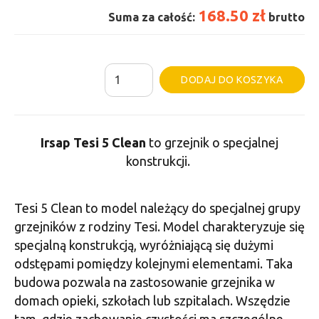
168.50 zł
Suma za całość:
brutto
ilość
Al
DODAJ DO KOSZYKA
Grzejnik
Irsap
Tesi
Irsap Tesi 5 Clean
to grzejnik o specjalnej
5
konstrukcji.
Clean
-
Tesi 5 Clean to model należący do specjalnej grupy
1
grzejników z rodziny Tesi. Model charakteryzuje się
Żeberko,
specjalną konstrukcją, wyróżniającą się dużymi
Wysokość
odstępami pomiędzy kolejnymi elementami. Taka
300
budowa pozwala na zastosowanie grzejnika w
domach opieki, szkołach lub szpitalach. Wszędzie
tam, gdzie zachowanie czystości ma szczególne