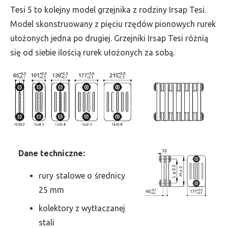
wys.
Tesi 5 to kolejny model grzejnika z rodziny Irsap Tesi.
1000,
Model skonstruowany z pięciu rzędów pionowych rurek
szer.
ułożonych jedna po drugiej. Grzejniki Irsap Tesi różnią
315,
się od siebie ilością rurek ułożonych za sobą.
moc
1067
Dane
t
echniczne:
rury stalowe o średnicy
25 mm
kolektory z wytłaczanej
stali