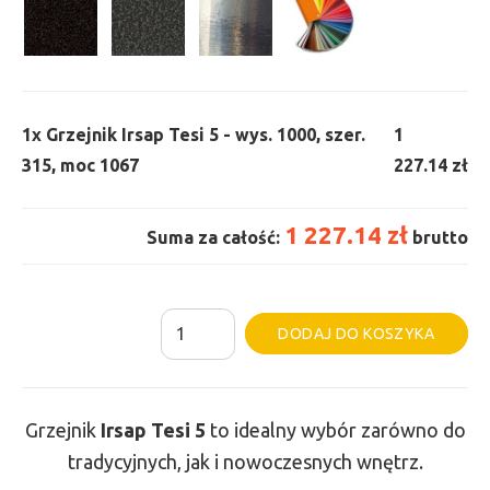
1x
Grzejnik Irsap Tesi 5 - wys. 1000, szer.
1
315, moc 1067
227.14 zł
1 227.14 zł
Suma za całość:
brutto
ilość
Al
DODAJ DO KOSZYKA
Grzejnik
Irsap
Tesi
Grzejnik
Irsap Tesi
5
to idealny wybór zarówno do
5
tradycyjnych, jak i nowoczesnych wnętrz.
-