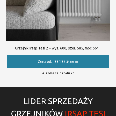
Grzejnik Irsap Tesi 2 – wys. 600, szer. 585, moc 561
994.97
zł
Cena od:
brutto
zobacz produkt
LIDER SPRZEDAŻY
GRZEJNIKÓW
IRSAP TESI