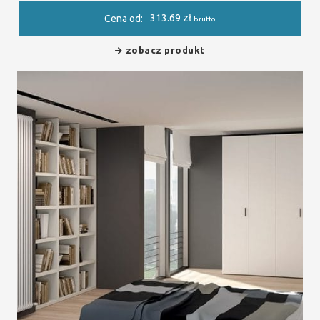
313.69
zł
Cena od:
brutto
zobacz produkt