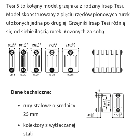
wys.
Tesi 5 to kolejny model grzejnika z rodziny Irsap Tesi.
1000,
Model skonstruowany z pięciu rzędów pionowych rurek
szer.
ułożonych jedna po drugiej. Grzejniki Irsap Tesi różnią
450,
się od siebie ilością rurek ułożonych za sobą.
moc
1524
Dane
t
echniczne:
rury stalowe o średnicy
25 mm
kolektory z wytłaczanej
stali