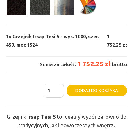
1x
Grzejnik Irsap Tesi 5 - wys. 1000, szer.
1
450, moc 1524
752.25 zł
1 752.25 zł
Suma za całość:
brutto
ilość
Al
DODAJ DO KOSZYKA
Grzejnik
Irsap
Tesi
Grzejnik
Irsap Tesi
5
to idealny wybór zarówno do
5
tradycyjnych, jak i nowoczesnych wnętrz.
-