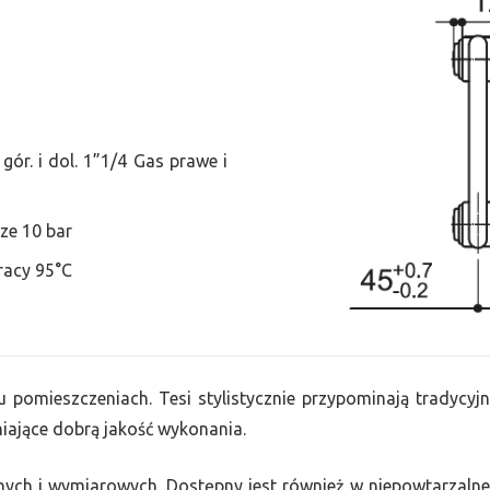
ór. i dol. 1”1/4 Gas prawe i
ze 10 bar
racy 95°C
u pomieszczeniach. Tesi stylistycznie przypominają tradycyjn
ające dobrą jakość wykonania.
nych i wymiarowych. Dostępny jest również w niepowtarzalnej