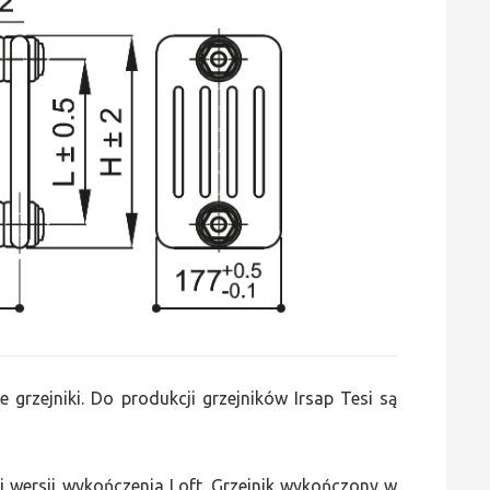
e grzejniki. Do produkcji grzejników Irsap Tesi są
 wersji wykończenia Loft. Grzejnik wykończony w