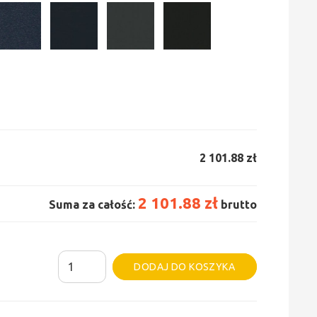
2 101.88 zł
2 101.88 zł
Suma za całość:
brutto
ilość
Alternative:
DODAJ DO KOSZYKA
Grzejnik
Irsap