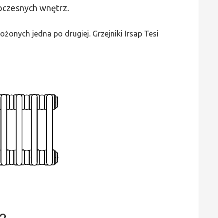
Tesi
woczesnych wnętrz.
5
-
żonych jedna po drugiej. Grzejniki Irsap Tesi
wys.
1000,
szer.
540,
moc
1829