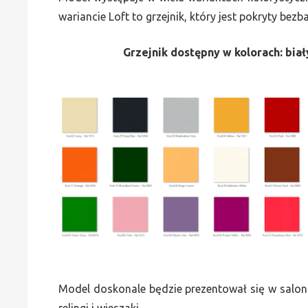
wariancie Loft to grzejnik, który jest pokryty bez
Grzejnik dostępny w kolorach: biały
Model doskonale będzie prezentował się w saloni
relingi i wieszaki.