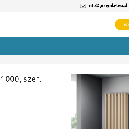
info@grzejniki-tesi.pl
WY
 1000, szer.