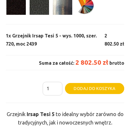
1x
Grzejnik Irsap Tesi 5 - wys. 1000, szer.
2
720, moc 2439
802.50 zł
2 802.50 zł
Suma za całość:
brutto
ilość
Al
DODAJ DO KOSZYKA
Grzejnik
Irsap
Tesi
Grzejnik
Irsap Tesi
5
to idealny wybór zarówno do
5
tradycyjnych, jak i nowoczesnych wnętrz.
-