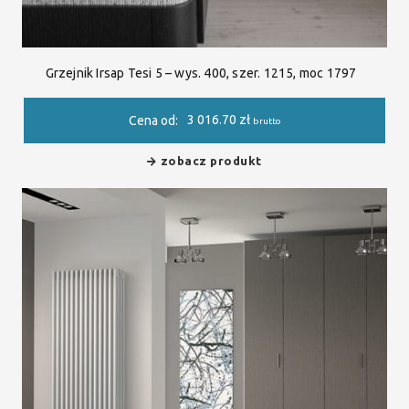
Grzejnik Irsap Tesi 5 – wys. 400, szer. 1215, moc 1797
3 016.70
zł
Cena od:
brutto
zobacz produkt