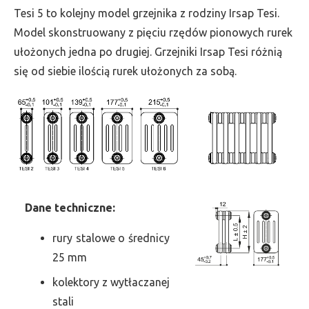
wys.
Tesi 5 to kolejny model grzejnika z rodziny Irsap Tesi.
1000,
Model skonstruowany z pięciu rzędów pionowych rurek
szer.
ułożonych jedna po drugiej. Grzejniki Irsap Tesi różnią
720,
się od siebie ilością rurek ułożonych za sobą.
moc
2439
Dane
t
echniczne:
rury stalowe o średnicy
25 mm
kolektory z wytłaczanej
stali