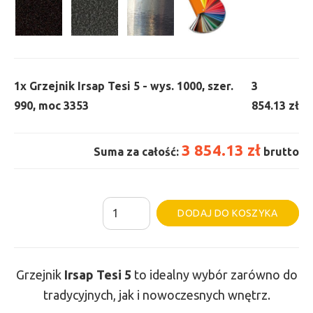
1x
Grzejnik Irsap Tesi 5 - wys. 1000, szer.
3
990, moc 3353
854.13 zł
3 854.13 zł
Suma za całość:
brutto
ilość
Al
DODAJ DO KOSZYKA
Grzejnik
Irsap
Tesi
Grzejnik
Irsap Tesi
5
to idealny wybór zarówno do
5
tradycyjnych, jak i nowoczesnych wnętrz.
-