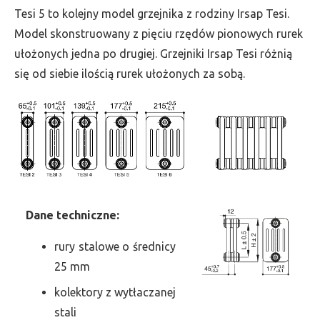
wys.
Tesi 5 to kolejny model grzejnika z rodziny Irsap Tesi.
1000,
Model skonstruowany z pięciu rzędów pionowych rurek
szer.
ułożonych jedna po drugiej. Grzejniki Irsap Tesi różnią
990,
się od siebie ilością rurek ułożonych za sobą.
moc
3353
Dane
t
echniczne:
rury stalowe o średnicy
25 mm
kolektory z wytłaczanej
stali