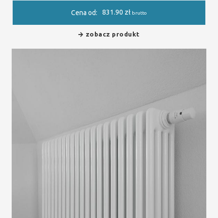
831.90
zł
Cena od:
brutto
zobacz produkt