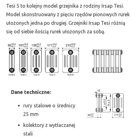
wys.
Tesi 5 to kolejny model grzejnika z rodziny Irsap Tesi.
1200,
Model skonstruowany z pięciu rzędów pionowych rurek
szer.
ułożonych jedna po drugiej. Grzejniki Irsap Tesi różnią
180,
się od siebie ilością rurek ułożonych za sobą.
moc
720
Dane
t
echniczne:
rury stalowe o średnicy
25 mm
kolektory z wytłaczanej
stali