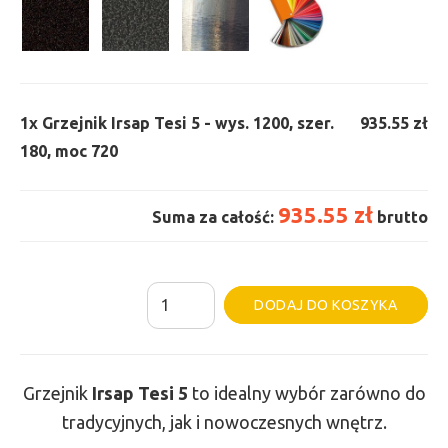
1x
Grzejnik Irsap Tesi 5 - wys. 1200, szer.
935.55 zł
180, moc 720
935.55 zł
Suma za całość:
brutto
ilość
Al
DODAJ DO KOSZYKA
Grzejnik
Irsap
Tesi
Grzejnik
Irsap Tesi
5
to idealny wybór zarówno do
5
tradycyjnych, jak i nowoczesnych wnętrz.
-