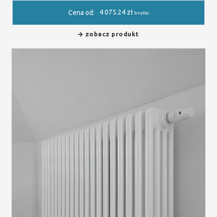
4 075.24
zł
Cena od:
brutto
zobacz produkt