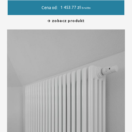
1 453.77
zł
Cena od:
brutto
zobacz produkt