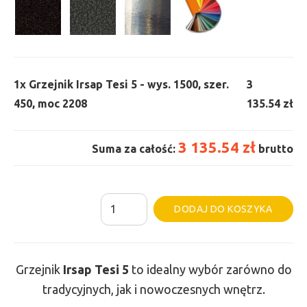
1x
Grzejnik Irsap Tesi 5 - wys. 1500, szer.
3
450, moc 2208
135.54 zł
3 135.54 zł
Suma za całość:
brutto
ilość
Al
DODAJ DO KOSZYKA
Grzejnik
Irsap
Tesi
Grzejnik
Irsap Tesi
5
to idealny wybór zarówno do
5
tradycyjnych, jak i nowoczesnych wnętrz.
-