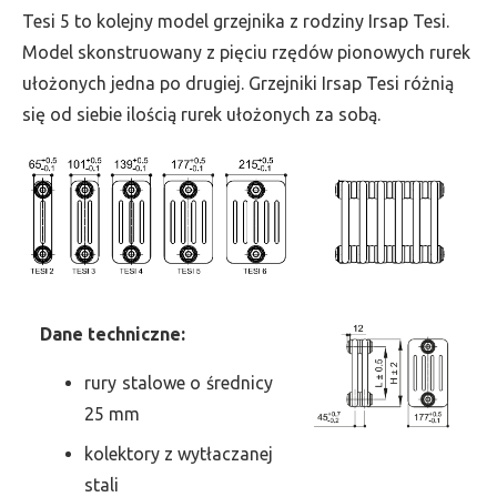
wys.
Tesi 5 to kolejny model grzejnika z rodziny Irsap Tesi.
1500,
Model skonstruowany z pięciu rzędów pionowych rurek
szer.
ułożonych jedna po drugiej. Grzejniki Irsap Tesi różnią
450,
się od siebie ilością rurek ułożonych za sobą.
moc
2208
Dane
t
echniczne:
rury stalowe o średnicy
25 mm
kolektory z wytłaczanej
stali