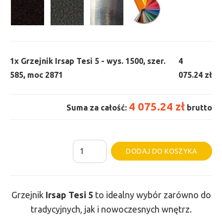
1x
Grzejnik Irsap Tesi 5 - wys. 1500, szer.
4
585, moc 2871
075.24 zł
4 075.24 zł
Suma za całość:
brutto
ilość
Al
DODAJ DO KOSZYKA
Grzejnik
Irsap
Tesi
Grzejnik
Irsap Tesi
5
to idealny wybór zarówno do
5
tradycyjnych, jak i nowoczesnych wnętrz.
-