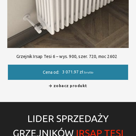
Grzejnik Irsap Tesi 6 – wys. 900, szer. 720, moc 2602
3 071.97
zł
Cena od:
brutto
zobacz produkt
LIDER SPRZEDAŻY
GRZEJNIKÓW
IRSAP TESI