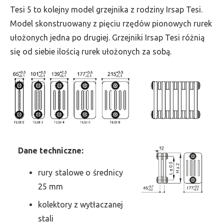
wys.
Tesi 5 to kolejny model grzejnika z rodziny Irsap Tesi.
1500,
Model skonstruowany z pięciu rzędów pionowych rurek
szer.
ułożonych jedna po drugiej. Grzejniki Irsap Tesi różnią
585,
się od siebie ilością rurek ułożonych za sobą.
moc
2871
Dane
t
echniczne:
rury stalowe o średnicy
25 mm
kolektory z wytłaczanej
stali