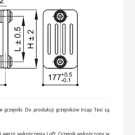
e grzejniki. Do produkcji grzejników Irsap Tesi są
 wersji wykończenia Loft. Grzejnik wykończony w