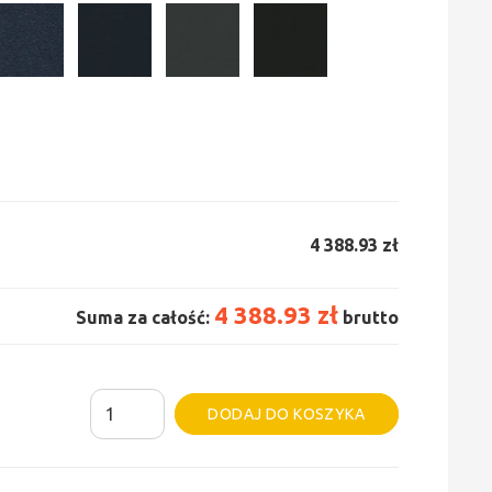
4 388.93 zł
4 388.93 zł
Suma za całość:
brutto
ilość
Alternative:
DODAJ DO KOSZYKA
Grzejnik
Irsap