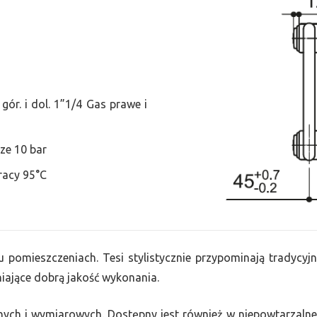
ór. i dol. 1”1/4 Gas prawe i
ze 10 bar
racy 95°C
u pomieszczeniach. Tesi stylistycznie przypominają tradycyjn
ające dobrą jakość wykonania.
nych i wymiarowych. Dostępny jest również w niepowtarzalnej