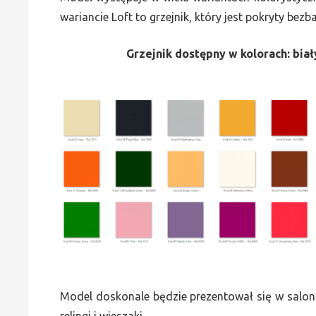
wariancie Loft to grzejnik, który jest pokryty bez
Grzejnik dostępny w kolorach: biały
Model doskonale będzie prezentował się w saloni
relingi i wieszaki.