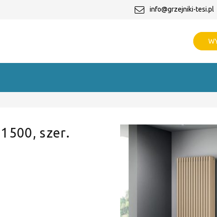
info@grzejniki-tesi.pl
WY
 1500, szer.