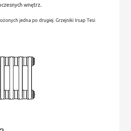
Tesi
woczesnych wnętrz.
5
-
żonych jedna po drugiej. Grzejniki Irsap Tesi
wys.
1500,
szer.
630,
moc
3092