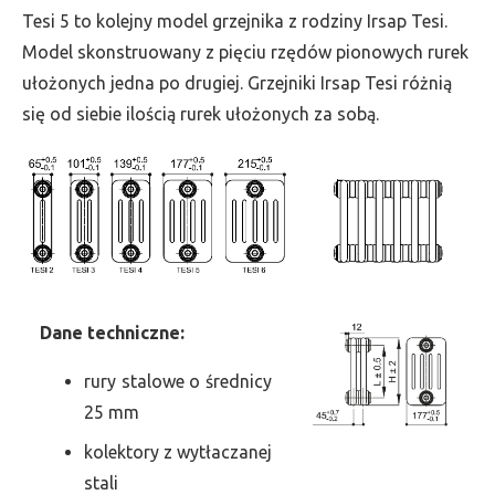
wys.
Tesi 5 to kolejny model grzejnika z rodziny Irsap Tesi.
1800,
Model skonstruowany z pięciu rzędów pionowych rurek
szer.
ułożonych jedna po drugiej. Grzejniki Irsap Tesi różnią
180,
się od siebie ilością rurek ułożonych za sobą.
moc
1045
Dane
t
echniczne:
rury stalowe o średnicy
25 mm
kolektory z wytłaczanej
stali