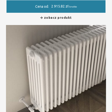
2 915.82
zł
Cena od:
brutto
zobacz produkt