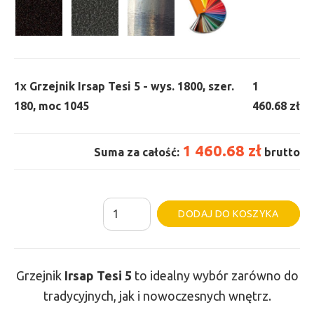
1x
Grzejnik Irsap Tesi 5 - wys. 1800, szer.
1
180, moc 1045
460.68 zł
1 460.68 zł
Suma za całość:
brutto
ilość
Al
DODAJ DO KOSZYKA
Grzejnik
Irsap
Tesi
Grzejnik
Irsap Tesi
5
to idealny wybór zarówno do
5
tradycyjnych, jak i nowoczesnych wnętrz.
-