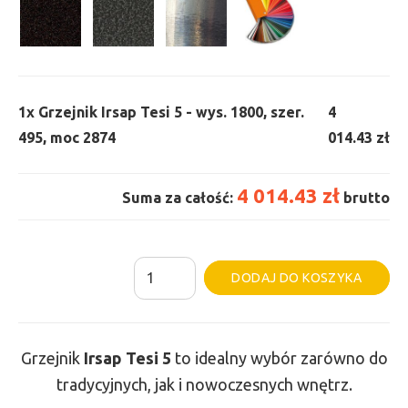
1x
Grzejnik Irsap Tesi 5 - wys. 1800, szer.
4
495, moc 2874
014.43 zł
4 014.43 zł
Suma za całość:
brutto
ilość
Al
DODAJ DO KOSZYKA
Grzejnik
Irsap
Tesi
Grzejnik
Irsap Tesi
5
to idealny wybór zarówno do
5
tradycyjnych, jak i nowoczesnych wnętrz.
-