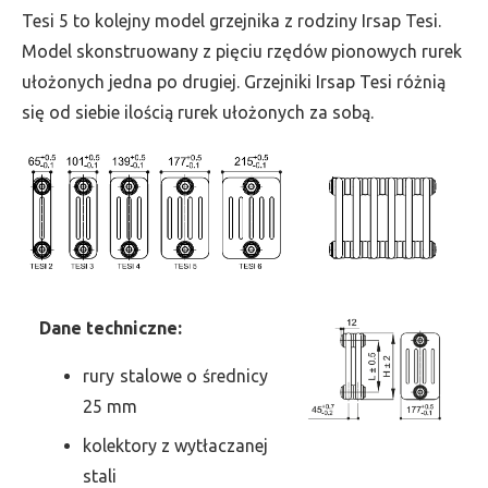
wys.
Tesi 5 to kolejny model grzejnika z rodziny Irsap Tesi.
1800,
Model skonstruowany z pięciu rzędów pionowych rurek
szer.
ułożonych jedna po drugiej. Grzejniki Irsap Tesi różnią
495,
się od siebie ilością rurek ułożonych za sobą.
moc
2874
Dane
t
echniczne:
rury stalowe o średnicy
25 mm
kolektory z wytłaczanej
stali