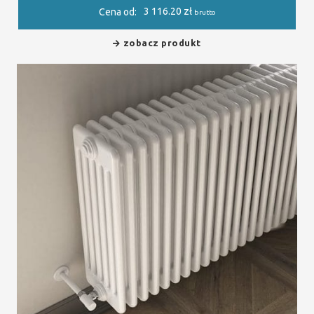
3 116.20
zł
Cena od:
brutto
zobacz produkt