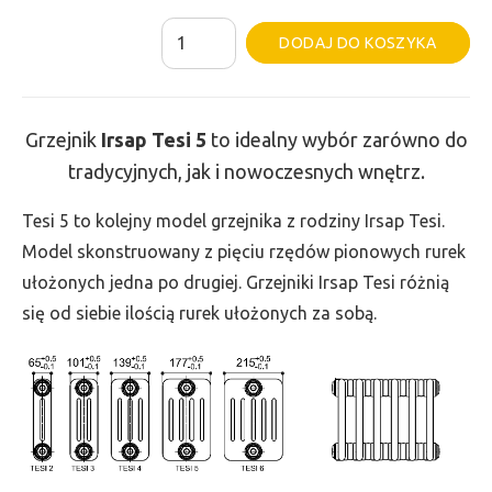
ilość
Al
DODAJ DO KOSZYKA
Grzejnik
Irsap
Tesi
Grzejnik
Irsap Tesi
5
to idealny wybór zarówno do
5
tradycyjnych, jak i nowoczesnych wnętrz.
-
wys.
Tesi 5 to kolejny model grzejnika z rodziny Irsap Tesi.
200,
Model skonstruowany z pięciu rzędów pionowych rurek
szer.
ułożonych jedna po drugiej. Grzejniki Irsap Tesi różnią
1395,
się od siebie ilością rurek ułożonych za sobą.
moc
982