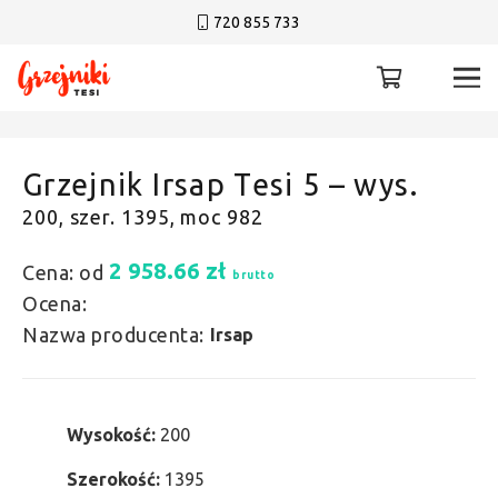
720 855 733
Grzejnik Irsap Tesi 5 – wys.
200, szer. 1395, moc 982
2 958.66
zł
Cena: od
brutto
Ocena:
Nazwa producenta:
Irsap
Wysokość:
200
Szerokość:
1395