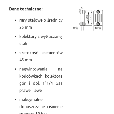
Dane
t
echniczne:
rury stalowe o średnicy
25 mm
kolektory z wytłaczanej
stali
szerokość elementów
45 mm
nagwintowania na
końcówkach kolektora
gór. i dol. 1”1/4 Gas
prawe i lewe
maksymalne
dopuszczalne ciśnienie
robocze 10 bar