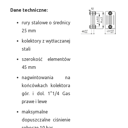
Dane
t
echniczne:
rury stalowe o średnicy
25 mm
kolektory z wytłaczanej
stali
szerokość elementów
45 mm
nagwintowania na
końcówkach kolektora
gór. i dol. 1”1/4 Gas
prawe i lewe
maksymalne
dopuszczalne ciśnienie
robocze 10 bar