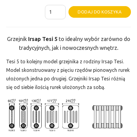
ilość
Al
DODAJ DO KOSZYKA
Grzejnik
Irsap
Tesi
Grzejnik
Irsap Tesi
5
to idealny wybór zarówno do
5
tradycyjnych, jak i nowoczesnych wnętrz.
-
wys.
Tesi 5 to kolejny model grzejnika z rodziny Irsap Tesi.
200,
Model skonstruowany z pięciu rzędów pionowych rurek
szer.
ułożonych jedna po drugiej. Grzejniki Irsap Tesi różnią
630,
się od siebie ilością rurek ułożonych za sobą.
moc
444