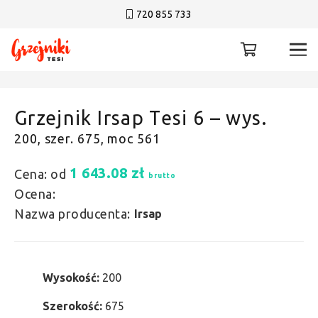
720 855 733
Grzejnik Irsap Tesi 6 – wys.
200, szer. 675, moc 561
1 643.08
zł
Cena: od
brutto
Ocena:
Nazwa producenta:
Irsap
Wysokość:
200
Szerokość:
675