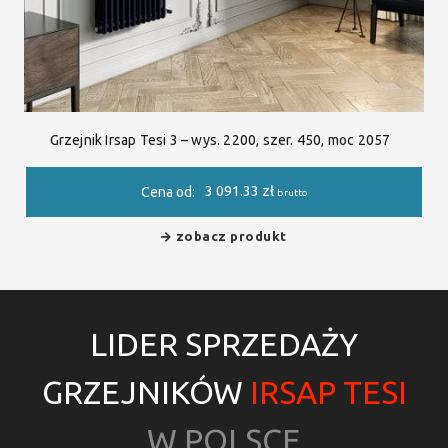
Grzejnik Irsap Tesi 3 – wys. 2200, szer. 450, moc 2057
3 091.33
zł
Cena od:
brutto
zobacz produkt
LIDER SPRZEDAŻY
GRZEJNIKÓW
IRSAP TESI
W POLSCE