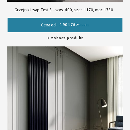
Grzejnik Irsap Tesi 5 – wys. 400, szer. 1170, moc 1730
2 904.76
zł
Cena od:
brutto
zobacz produkt