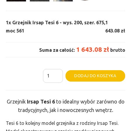
1x
Grzejnik Irsap Tesi 6 - wys. 200, szer. 675,
1
moc 561
643.08 zł
1 643.08 zł
Suma za całość:
brutto
ilość
Al
DODAJ DO KOSZYKA
Grzejnik
Irsap
Tesi
Grzejnik
Irsap Tesi
6
to idealny wybór zarówno do
6
tradycyjnych, jak i nowoczesnych wnętrz.
-
wys.
Tesi 6 to kolejny model grzejnika z rodziny Irsap Tesi.
200,