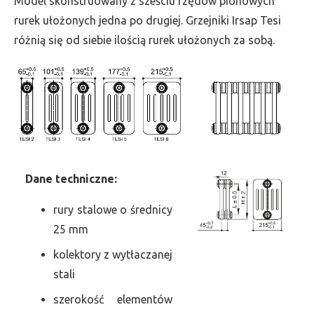
Model skonstruowany z sześciu rzędów pionowych
szer.
rurek ułożonych jedna po drugiej. Grzejniki Irsap Tesi
675,
różnią się od siebie ilością rurek ułożonych za sobą.
moc
561
Dane
t
echniczne:
rury stalowe o średnicy
25 mm
kolektory z wytłaczanej
stali
szerokość elementów