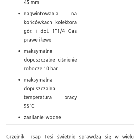
45 mm
nagwintowania na
końcówkach kolektora
gór. i dol. 1”1/4 Gas
prawe i lewe
maksymalne
dopuszczalne ciśnienie
robocze 10 bar
maksymalna
dopuszczalna
temperatura pracy
95°C
zasilanie: wodne
Grzejniki Irsap Tesi świetnie sprawdzą się w wielu