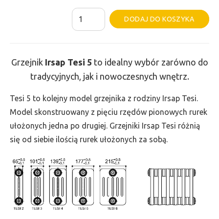
ilość
Al
DODAJ DO KOSZYKA
Grzejnik
Irsap
Tesi
Grzejnik
Irsap Tesi
5
to idealny wybór zarówno do
5
tradycyjnych, jak i nowoczesnych wnętrz.
-
wys.
Tesi 5 to kolejny model grzejnika z rodziny Irsap Tesi.
200,
Model skonstruowany z pięciu rzędów pionowych rurek
szer.
ułożonych jedna po drugiej. Grzejniki Irsap Tesi różnią
810,
się od siebie ilością rurek ułożonych za sobą.
moc
570