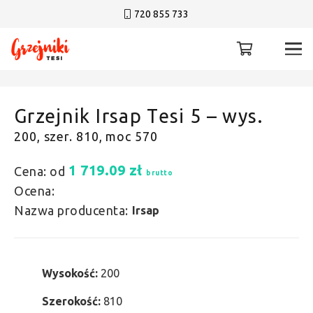
720 855 733
Grzejnik Irsap Tesi 5 – wys.
200, szer. 810, moc 570
1 719.09
zł
Cena: od
brutto
Ocena:
Nazwa producenta:
Irsap
Wysokość:
200
Szerokość:
810