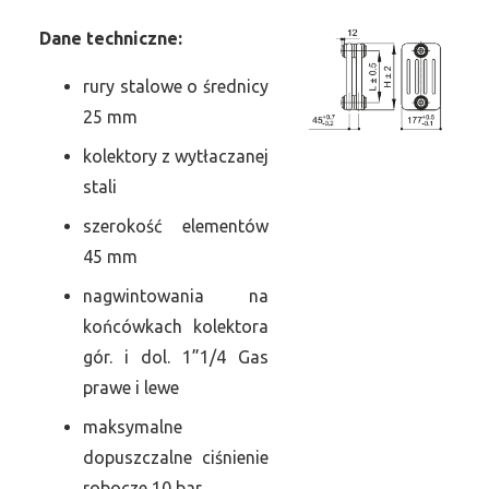
Dane
t
echniczne:
rury stalowe o średnicy
25 mm
kolektory z wytłaczanej
stali
szerokość elementów
45 mm
nagwintowania na
końcówkach kolektora
gór. i dol. 1”1/4 Gas
prawe i lewe
maksymalne
dopuszczalne ciśnienie
robocze 10 bar