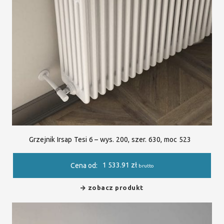
Grzejnik Irsap Tesi 6 – wys. 200, szer. 630, moc 523
1 533.91
zł
Cena od:
brutto
zobacz produkt