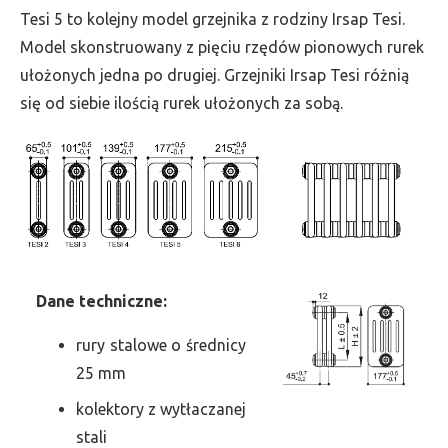
wys.
Tesi 5 to kolejny model grzejnika z rodziny Irsap Tesi.
2000,
Model skonstruowany z pięciu rzędów pionowych rurek
szer.
ułożonych jedna po drugiej. Grzejniki Irsap Tesi różnią
450,
się od siebie ilością rurek ułożonych za sobą.
moc
2880
Dane
t
echniczne:
rury stalowe o średnicy
25 mm
kolektory z wytłaczanej
stali