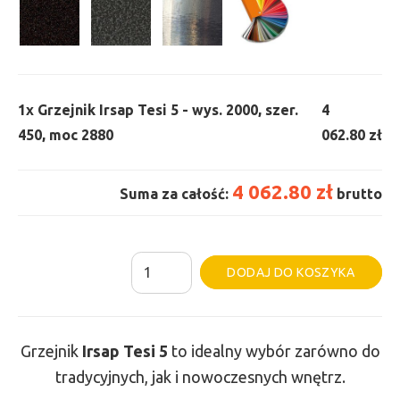
1x
Grzejnik Irsap Tesi 5 - wys. 2000, szer.
4
450, moc 2880
062.80 zł
4 062.80 zł
Suma za całość:
brutto
ilość
Al
DODAJ DO KOSZYKA
Grzejnik
Irsap
Tesi
Grzejnik
Irsap Tesi
5
to idealny wybór zarówno do
5
tradycyjnych, jak i nowoczesnych wnętrz.
-