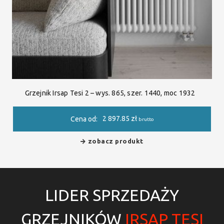
Grzejnik Irsap Tesi 2 – wys. 865, szer. 1440, moc 1932
2 897.85
zł
Cena od:
brutto
zobacz produkt
LIDER SPRZEDAŻY
GRZEJNIKÓW
IRSAP TESI