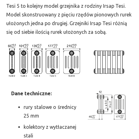
wys.
Tesi 5 to kolejny model grzejnika z rodziny Irsap Tesi.
2000,
Model skonstruowany z pięciu rzędów pionowych rurek
szer.
ułożonych jedna po drugiej. Grzejniki Irsap Tesi różnią
585,
się od siebie ilością rurek ułożonych za sobą.
moc
3744
Dane
t
echniczne:
rury stalowe o średnicy
25 mm
kolektory z wytłaczanej
stali