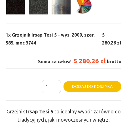
1x
Grzejnik Irsap Tesi 5 - wys. 2000, szer.
5
585, moc 3744
280.26 zł
5 280.26 zł
Suma za całość:
brutto
ilość
Al
DODAJ DO KOSZYKA
Grzejnik
Irsap
Tesi
Grzejnik
Irsap Tesi
5
to idealny wybór zarówno do
5
tradycyjnych, jak i nowoczesnych wnętrz.
-