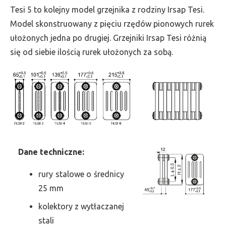
wys.
Tesi 5 to kolejny model grzejnika z rodziny Irsap Tesi.
2500,
Model skonstruowany z pięciu rzędów pionowych rurek
szer.
ułożonych jedna po drugiej. Grzejniki Irsap Tesi różnią
135,
się od siebie ilością rurek ułożonych za sobą.
moc
1063
Dane
t
echniczne:
rury stalowe o średnicy
25 mm
kolektory z wytłaczanej
stali