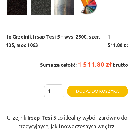
1x
Grzejnik Irsap Tesi 5 - wys. 2500, szer.
1
135, moc 1063
511.80 zł
1 511.80 zł
Suma za całość:
brutto
ilość
Al
DODAJ DO KOSZYKA
Grzejnik
Irsap
Tesi
Grzejnik
Irsap Tesi
5
to idealny wybór zarówno do
5
tradycyjnych, jak i nowoczesnych wnętrz.
-