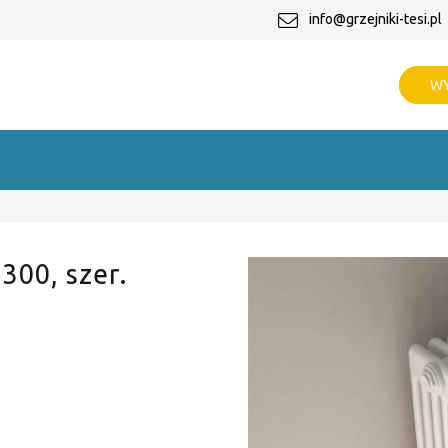
info@grzejniki-tesi.pl
WY
 300, szer.