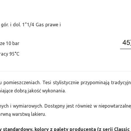
ór. i dol. 1”1/4 Gas prawe i
ze 10 bar
racy 95°C
u pomieszczeniach. Tesi stylistycznie przypominają tradycyjn
ające dobrą jakość wykonania.
nych i wymiarowych. Dostępny jest również w niepowtarzalnej
barwną warstwą lakieru.
 standardowy, kolory z palety producenta (z serii Classic 