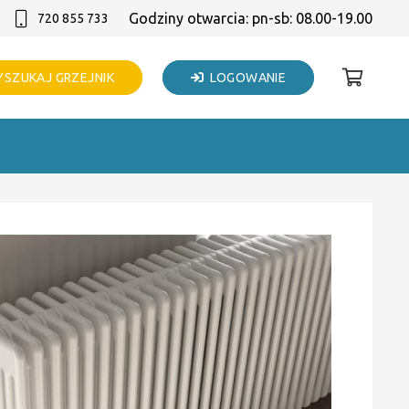
Godziny otwarcia: pn-sb: 08.00-19.00
720 855 733
SZUKAJ GRZEJNIK
LOGOWANIE