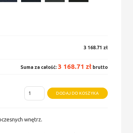
3 168.71 zł
3 168.71 zł
Suma za całość:
brutto
ilość
Alternative:
DODAJ DO KOSZYKA
Grzejnik
Irsap
Tesi
woczesnych wnętrz.
6
-