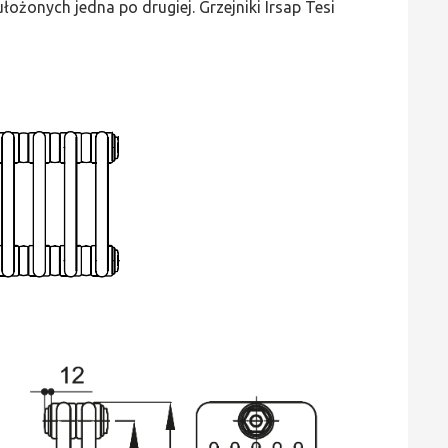
ożonych jedna po drugiej. Grzejniki Irsap Tesi
wys.
300,
szer.
1035,
moc
1396