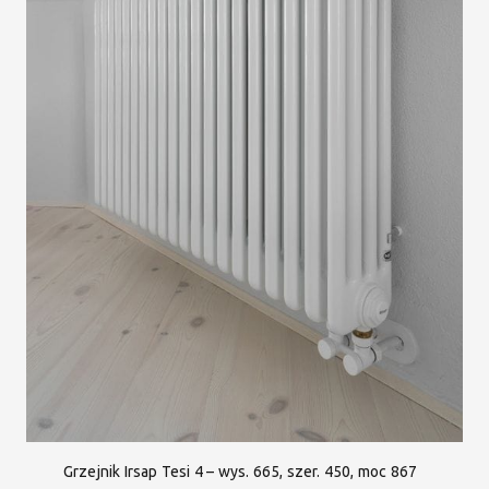
Grzejnik Irsap Tesi 4 – wys. 665, szer. 450, moc 867