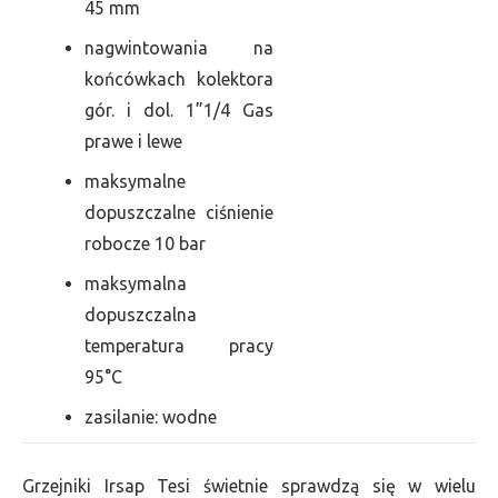
45 mm
nagwintowania na
końcówkach kolektora
gór. i dol. 1”1/4 Gas
prawe i lewe
maksymalne
dopuszczalne ciśnienie
robocze 10 bar
maksymalna
dopuszczalna
temperatura pracy
95°C
zasilanie: wodne
Grzejniki Irsap Tesi świetnie sprawdzą się w wielu