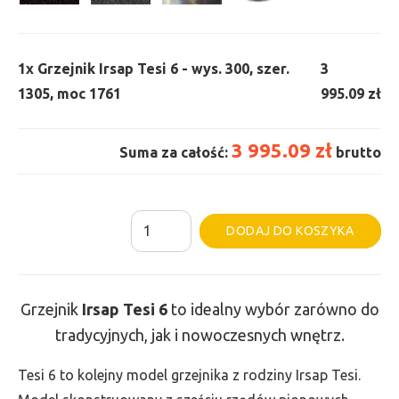
1x
Grzejnik Irsap Tesi 6 - wys. 300, szer.
3
1305, moc 1761
995.09 zł
3 995.09 zł
Suma za całość:
brutto
ilość
Al
DODAJ DO KOSZYKA
Grzejnik
Irsap
Tesi
Grzejnik
Irsap Tesi
6
to idealny wybór zarówno do
6
tradycyjnych, jak i nowoczesnych wnętrz.
-
wys.
Tesi 6 to kolejny model grzejnika z rodziny Irsap Tesi.
300,