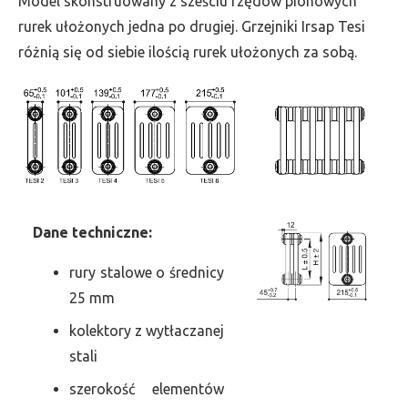
Model skonstruowany z sześciu rzędów pionowych
szer.
rurek ułożonych jedna po drugiej. Grzejniki Irsap Tesi
1305,
różnią się od siebie ilością rurek ułożonych za sobą.
moc
1761
Dane
t
echniczne:
rury stalowe o średnicy
25 mm
kolektory z wytłaczanej
stali
szerokość elementów