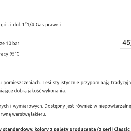
ór. i dol. 1”1/4 Gas prawe i
ze 10 bar
racy 95°C
u pomieszczeniach. Tesi stylistycznie przypominają tradycyjn
ające dobrą jakość wykonania.
nych i wymiarowych. Dostępny jest również w niepowtarzalnej
barwną warstwą lakieru.
 standardowy, kolory z palety producenta (z serii Classic 