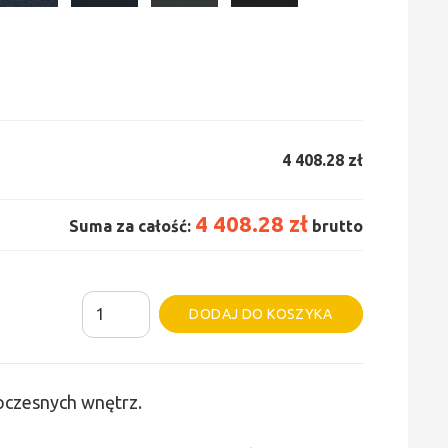
4 408.28 zł
4 408.28 zł
Suma za całość:
brutto
ilość
Alternative:
DODAJ DO KOSZYKA
Grzejnik
Irsap
Tesi
woczesnych wnętrz.
6
-