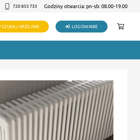
Godziny otwarcia: pn-sb: 08.00-19.00
720 855 733
SZUKAJ GRZEJNIK
LOGOWANIE