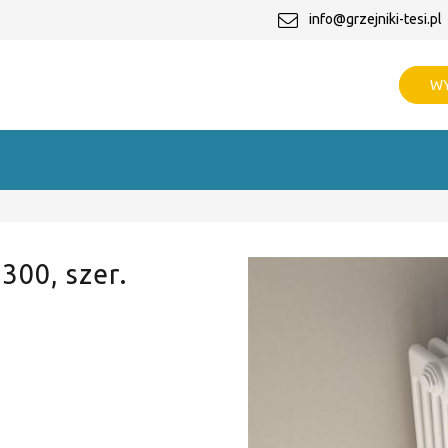
info@grzejniki-tesi.pl
WY
 300, szer.