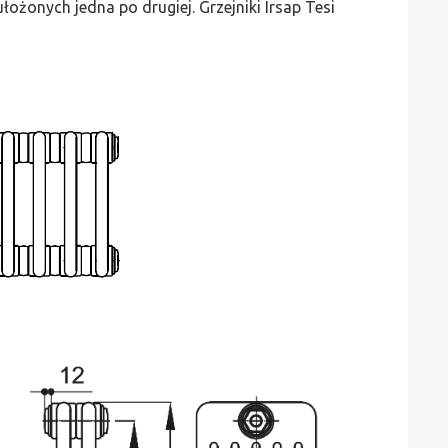
ożonych jedna po drugiej. Grzejniki Irsap Tesi
wys.
300,
szer.
1440,
moc
1943