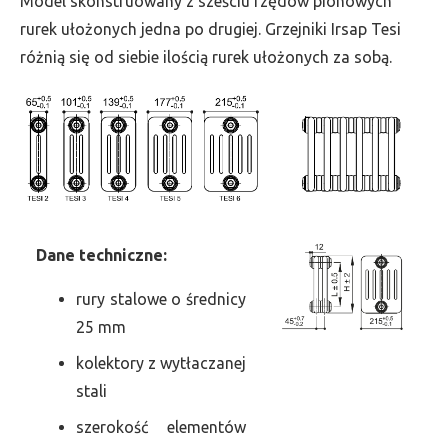
Model skonstruowany z sześciu rzędów pionowych
szer.
rurek ułożonych jedna po drugiej. Grzejniki Irsap Tesi
315,
różnią się od siebie ilością rurek ułożonych za sobą.
moc
425
Dane
t
echniczne:
rury stalowe o średnicy
25 mm
kolektory z wytłaczanej
stali
szerokość elementów