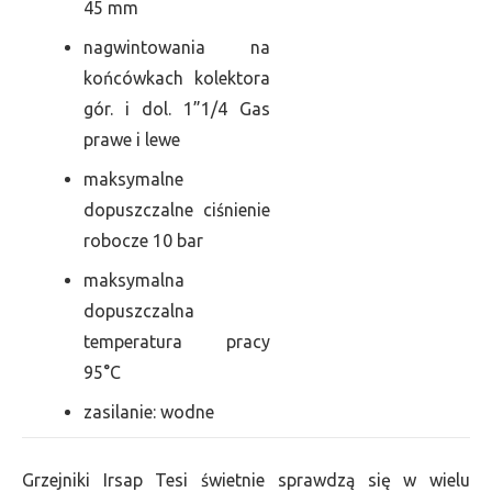
45 mm
nagwintowania na
końcówkach kolektora
gór. i dol. 1”1/4 Gas
prawe i lewe
maksymalne
dopuszczalne ciśnienie
robocze 10 bar
maksymalna
dopuszczalna
temperatura pracy
95°C
zasilanie: wodne
Grzejniki Irsap Tesi świetnie sprawdzą się w wielu