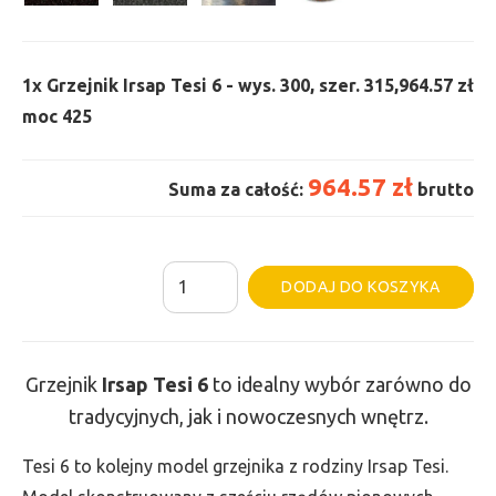
1x
Grzejnik Irsap Tesi 6 - wys. 300, szer. 315,
964.57 zł
moc 425
964.57 zł
Suma za całość:
brutto
ilość
Al
DODAJ DO KOSZYKA
Grzejnik
Irsap
Tesi
Grzejnik
Irsap Tesi
6
to idealny wybór zarówno do
6
tradycyjnych, jak i nowoczesnych wnętrz.
-
wys.
Tesi 6 to kolejny model grzejnika z rodziny Irsap Tesi.
300,