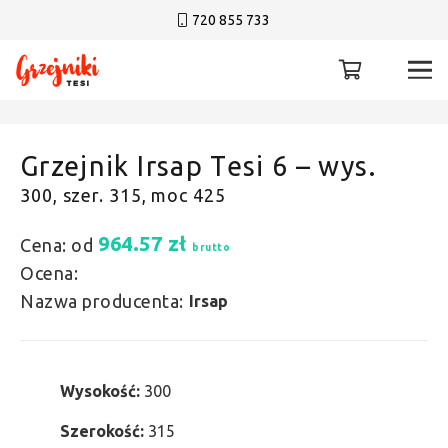
720 855 733
Grzejnik Irsap Tesi 6 – wys.
300, szer. 315, moc 425
964.57
zł
Cena: od
brutto
Ocena:
Nazwa producenta:
Irsap
Wysokość:
300
Szerokość:
315