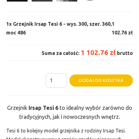
1x
Grzejnik Irsap Tesi 6 - wys. 300, szer. 360,
1
moc 486
102.76 zł
1 102.76 zł
Suma za całość:
brutto
ilość
Al
DODAJ DO KOSZYKA
Grzejnik
Irsap
Tesi
Grzejnik
Irsap Tesi
6
to idealny wybór zarówno do
6
tradycyjnych, jak i nowoczesnych wnętrz.
-
wys.
Tesi 6 to kolejny model grzejnika z rodziny Irsap Tesi.
300,