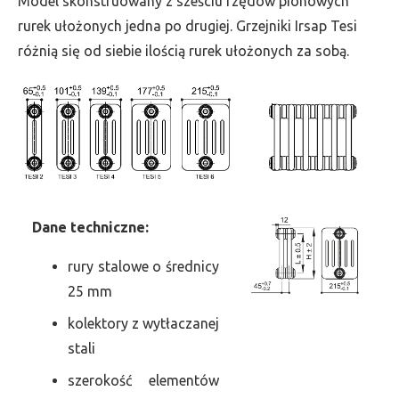
Model skonstruowany z sześciu rzędów pionowych
szer.
rurek ułożonych jedna po drugiej. Grzejniki Irsap Tesi
360,
różnią się od siebie ilością rurek ułożonych za sobą.
moc
486
Dane
t
echniczne:
rury stalowe o średnicy
25 mm
kolektory z wytłaczanej
stali
szerokość elementów