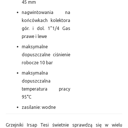
45 mm
nagwintowania na
końcówkach kolektora
gór. i dol. 1”1/4 Gas
prawe i lewe
maksymalne
dopuszczalne ciśnienie
robocze 10 bar
maksymalna
dopuszczalna
temperatura pracy
95°C
zasilanie: wodne
Grzejniki Irsap Tesi świetnie sprawdzą się w wielu