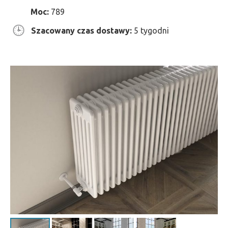
Moc:
789
Szacowany czas dostawy:
5 tygodni