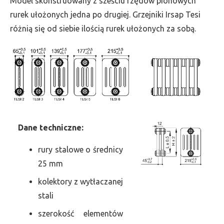
Model skonstruowany z sześciu rzędów pionowych
szer.
rurek ułożonych jedna po drugiej. Grzejniki Irsap Tesi
585,
różnią się od siebie ilością rurek ułożonych za sobą.
moc
789
Dane
t
echniczne:
rury stalowe o średnicy
25 mm
kolektory z wytłaczanej
stali
szerokość elementów