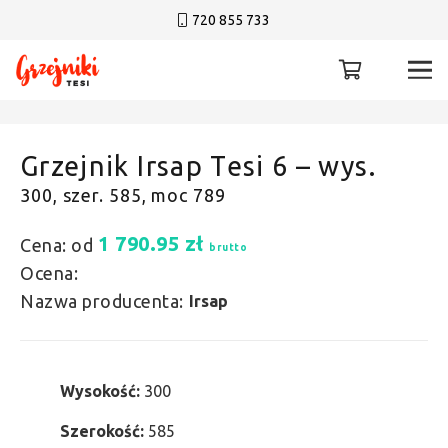
720 855 733
Grzejnik Irsap Tesi 6 – wys.
300, szer. 585, moc 789
1 790.95
zł
Cena: od
brutto
Ocena:
Nazwa producenta:
Irsap
Wysokość:
300
Szerokość:
585