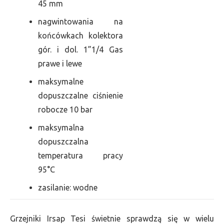
45 mm
nagwintowania na
końcówkach kolektora
gór. i dol. 1”1/4 Gas
prawe i lewe
maksymalne
dopuszczalne ciśnienie
robocze 10 bar
maksymalna
dopuszczalna
temperatura pracy
95°C
zasilanie: wodne
Grzejniki Irsap Tesi świetnie sprawdzą się w wielu