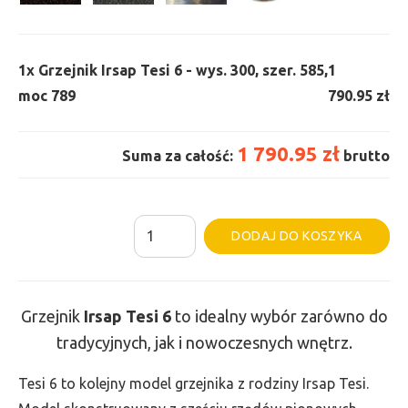
1x
Grzejnik Irsap Tesi 6 - wys. 300, szer. 585,
1
moc 789
790.95 zł
1 790.95 zł
Suma za całość:
brutto
ilość
Al
DODAJ DO KOSZYKA
Grzejnik
Irsap
Tesi
Grzejnik
Irsap Tesi
6
to idealny wybór zarówno do
6
tradycyjnych, jak i nowoczesnych wnętrz.
-
wys.
Tesi 6 to kolejny model grzejnika z rodziny Irsap Tesi.
300,