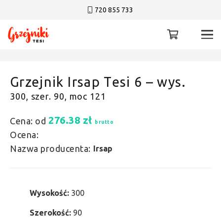
720 855 733
Grzejnik Irsap Tesi 6 – wys.
300, szer. 90, moc 121
276.38
zł
Cena: od
brutto
Ocena:
Nazwa producenta:
Irsap
Wysokość:
300
Szerokość:
90