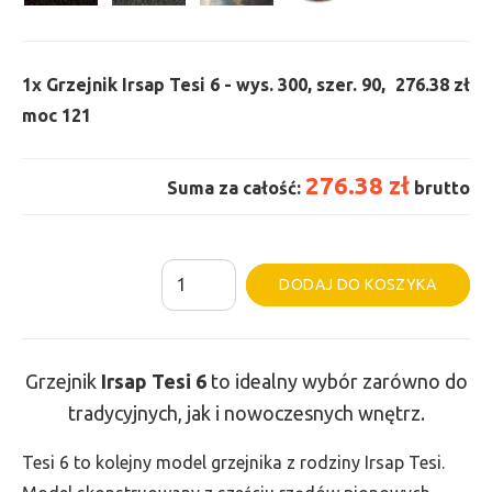
1x
Grzejnik Irsap Tesi 6 - wys. 300, szer. 90,
276.38 zł
moc 121
276.38 zł
Suma za całość:
brutto
ilość
Al
DODAJ DO KOSZYKA
Grzejnik
Irsap
Tesi
Grzejnik
Irsap Tesi
6
to idealny wybór zarówno do
6
tradycyjnych, jak i nowoczesnych wnętrz.
-
wys.
Tesi 6 to kolejny model grzejnika z rodziny Irsap Tesi.
300,