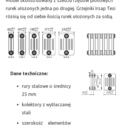
Model skonstruowany z sześciu rzędów pionowych
szer.
rurek ułożonych jedna po drugiej. Grzejniki Irsap Tesi
90,
różnią się od siebie ilością rurek ułożonych za sobą.
moc
121
Dane
t
echniczne:
rury stalowe o średnicy
25 mm
kolektory z wytłaczanej
stali
szerokość elementów