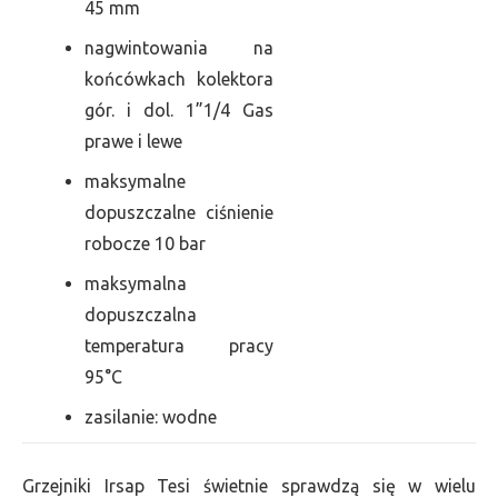
45 mm
nagwintowania na
końcówkach kolektora
gór. i dol. 1”1/4 Gas
prawe i lewe
maksymalne
dopuszczalne ciśnienie
robocze 10 bar
maksymalna
dopuszczalna
temperatura pracy
95°C
zasilanie: wodne
Grzejniki Irsap Tesi świetnie sprawdzą się w wielu