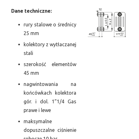
Dane
t
echniczne:
rury stalowe o średnicy
25 mm
kolektory z wytłaczanej
stali
szerokość elementów
45 mm
nagwintowania na
końcówkach kolektora
gór. i dol. 1”1/4 Gas
prawe i lewe
maksymalne
dopuszczalne ciśnienie
robocze 10 bar