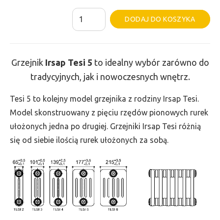
ilość
Al
DODAJ DO KOSZYKA
Grzejnik
Irsap
Tesi
Grzejnik
Irsap Tesi
5
to idealny wybór zarówno do
5
tradycyjnych, jak i nowoczesnych wnętrz.
-
wys.
Tesi 5 to kolejny model grzejnika z rodziny Irsap Tesi.
400,
Model skonstruowany z pięciu rzędów pionowych rurek
szer.
ułożonych jedna po drugiej. Grzejniki Irsap Tesi różnią
1620,
się od siebie ilością rurek ułożonych za sobą.
moc
2395