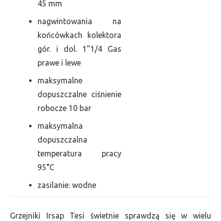
45 mm
nagwintowania na
końcówkach kolektora
gór. i dol. 1”1/4 Gas
prawe i lewe
maksymalne
dopuszczalne ciśnienie
robocze 10 bar
maksymalna
dopuszczalna
temperatura pracy
95°C
zasilanie: wodne
Grzejniki Irsap Tesi świetnie sprawdzą się w wielu