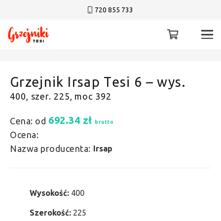
720 855 733
Grzejnik Irsap Tesi 6 – wys.
400, szer. 225, moc 392
692.34
zł
Cena: od
brutto
Ocena:
Nazwa producenta:
Irsap
Wysokość:
400
Szerokość:
225