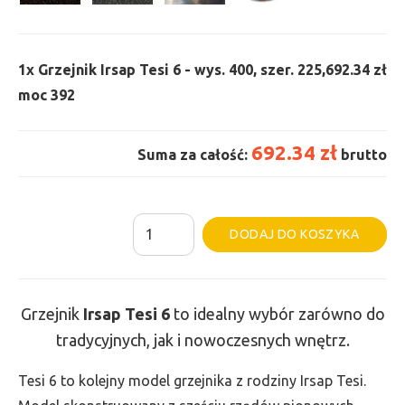
1x
Grzejnik Irsap Tesi 6 - wys. 400, szer. 225,
692.34 zł
moc 392
692.34 zł
Suma za całość:
brutto
ilość
Al
DODAJ DO KOSZYKA
Grzejnik
Irsap
Tesi
Grzejnik
Irsap Tesi
6
to idealny wybór zarówno do
6
tradycyjnych, jak i nowoczesnych wnętrz.
-
wys.
Tesi 6 to kolejny model grzejnika z rodziny Irsap Tesi.
400,