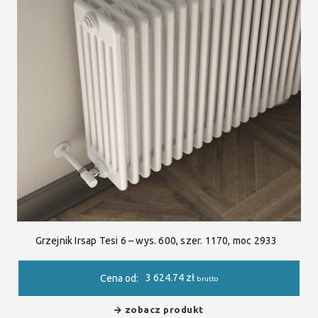
Grzejnik Irsap Tesi 6 – wys. 600, szer. 1170, moc 2933
3 624.74
zł
Cena od:
brutto
zobacz produkt