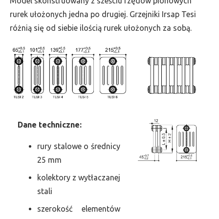
Model skonstruowany z sześciu rzędów pionowych
szer.
rurek ułożonych jedna po drugiej. Grzejniki Irsap Tesi
225,
różnią się od siebie ilością rurek ułożonych za sobą.
moc
392
Dane
t
echniczne:
rury stalowe o średnicy
25 mm
kolektory z wytłaczanej
stali
szerokość elementów