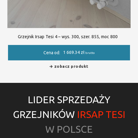
Grzejnik Irsap Tesi 4 – wys. 300, szer. 855, moc 800
1 669.34
zł
Cena od:
brutto
zobacz produkt
LIDER SPRZEDAŻY
GRZEJNIKÓW
IRSAP TESI
W POLSCE