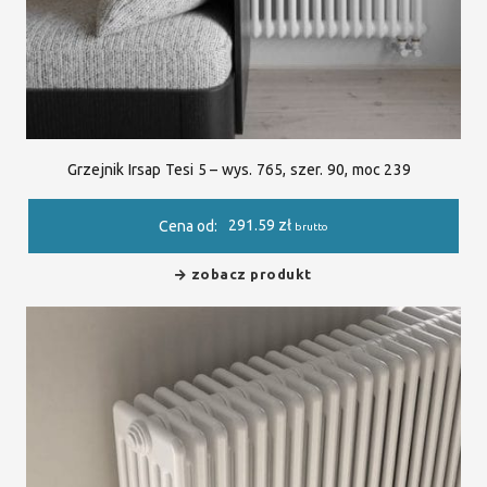
Grzejnik Irsap Tesi 5 – wys. 765, szer. 90, moc 239
291.59
zł
Cena od:
brutto
zobacz produkt