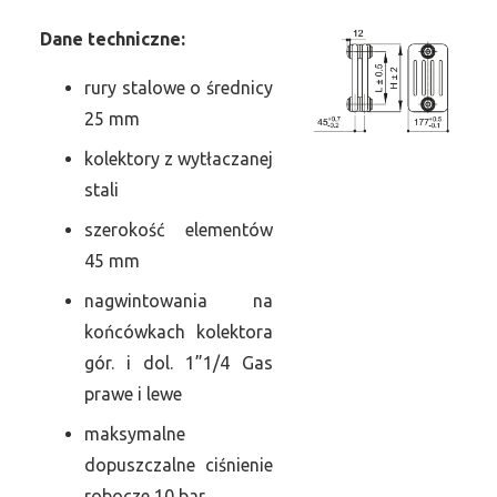
Dane
t
echniczne:
rury stalowe o średnicy
25 mm
kolektory z wytłaczanej
stali
szerokość elementów
45 mm
nagwintowania na
końcówkach kolektora
gór. i dol. 1”1/4 Gas
prawe i lewe
maksymalne
dopuszczalne ciśnienie
robocze 10 bar