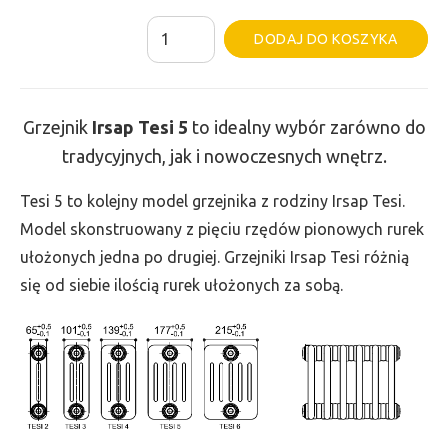
ilość
Al
DODAJ DO KOSZYKA
Grzejnik
Irsap
Tesi
Grzejnik
Irsap Tesi
5
to idealny wybór zarówno do
5
tradycyjnych, jak i nowoczesnych wnętrz.
-
wys.
Tesi 5 to kolejny model grzejnika z rodziny Irsap Tesi.
400,
Model skonstruowany z pięciu rzędów pionowych rurek
szer.
ułożonych jedna po drugiej. Grzejniki Irsap Tesi różnią
585,
się od siebie ilością rurek ułożonych za sobą.
moc
865