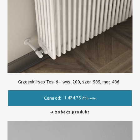
Grzejnik Irsap Tesi 6 – wys. 200, szer. 585, moc 486
1 424.75
zł
Cena od:
brutto
zobacz produkt