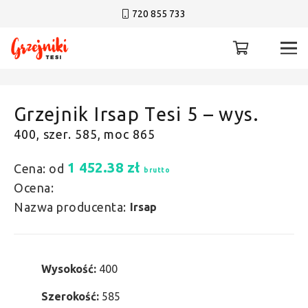
720 855 733
Grzejnik Irsap Tesi 5 – wys.
400, szer. 585, moc 865
1 452.38
zł
Cena: od
brutto
Ocena:
Nazwa producenta:
Irsap
Wysokość:
400
Szerokość:
585